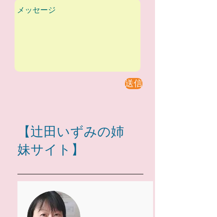
送信
【辻󠄀田いずみの姉
妹サイト】