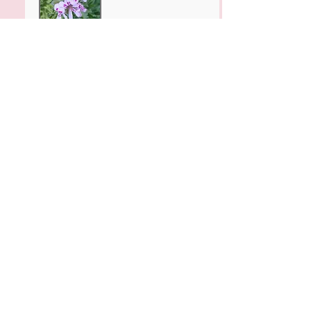
Estacion～エスタシオ
ン～
アロマテラピーのボランティアか
ら友人になった高橋さんのサロ
ン。
偶然にも同じ相模原市民です！
Tokyo村
令和の長屋文化を！と立ち上がっ
たコミュニティ。