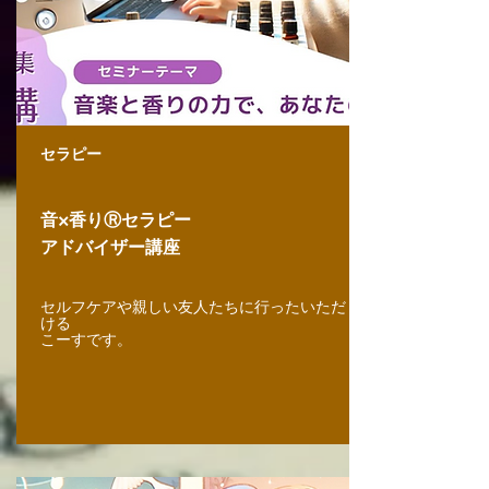
セラピー
音×香りⓇセラピー
​アドバイザー講座
セルフケアや親しい友人たちに行ったいただ
ける
​こーすです。