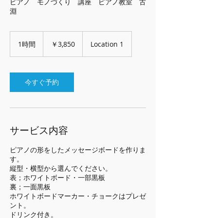
ピアノ モノづくり 講座 ピアノ教室 古
淵
3,850
円
1時間
1
￥3,850
Location 1
時
今すぐ予約
サービス内容
ピアノの形をしたメッセージボードを作りま
す。
縦型・横型から選んでください。
表；ホワイトボード・一部黒板
裏；一面黒板
ホワイトボードマーカー・チョークはプレゼ
ント。
ドリンク付き。