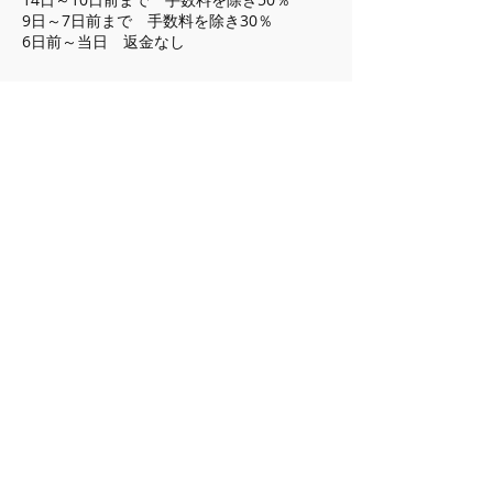
9日～7日前まで 手数料を除き30％
6日前～当日 返金なし
連絡先
辻田いずみ 香りのピアノ教室, 日本、神奈川
県相模原市中央区東淵野辺２丁目２３−８
LINK
プライバシーポリシー