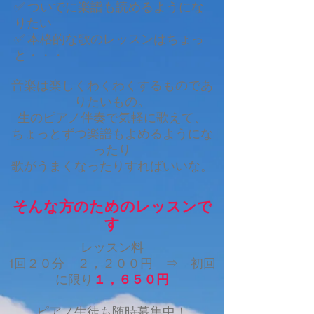
✅ ついでに楽譜も読めるようにな
りたい
✅ 本格的な歌のレッスンはちょっ
と・・・
音楽は楽しくわくわくするものであ
りたいもの。
生のピアノ伴奏で気軽に歌えて、
ちょっとずつ楽譜もよめるようにな
ったり
歌がうまくなったりすればいいな。
そんな方のためのレッスンで
す
レッスン料
1回２０分 ２，２００円 ⇒ 初回
に限り
１，６５０円
ピアノ生徒も随時募集中！