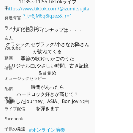
11:35～11:55 TikTokライブ
本
https://www.tiktok.com/@izumitsujita
?_t=8jM6q8iqzez&_r=1
発達障害
ラストーンセラピー
7月19日のラインナップは・・・
友人
クラシック;セヴラック
/小さなお隣さん
Youtube
が訪ねてくる
動画
季節の歌;ゆりかごのうた
オリジナル曲;やさしい時間、古き記憶
健康
&目覚め
ミュージックセラピー
時間があったら
配信
ハードロック好きが高じて？
支援
編曲したJourney、ASIA、Bon Joviの曲
を弾きます
ライブ配信
Facebook
子供の発達
#オンライン演奏