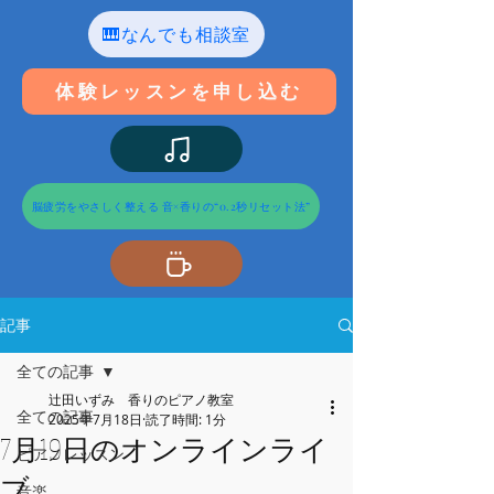
🎹なんでも相談室
体験レッスンを申し込む
脳疲労をやさしく整える 音×香りの“0.2秒リセット法”
記事
全ての記事
辻田いずみ 香りのピアノ教室
全ての記事
2025年7月18日
読了時間: 1分
7月19日のオンラインライ
ピアノレッスン
ブ
音楽