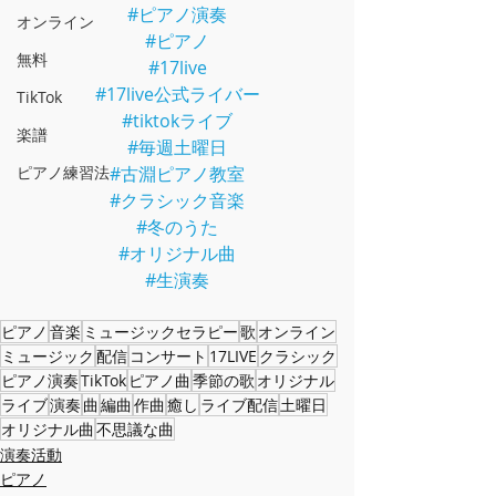
#ピアノ演奏
オンライン
#ピアノ
無料
#17live
#17live公式ライバー
TikTok
#tiktokライブ
楽譜
#毎週土曜日
ピアノ練習法
#古淵ピアノ教室
#クラシック音楽
#冬のうた
#オリジナル曲
#生演奏
ピアノ
音楽
ミュージックセラピー
歌
オンライン
ミュージック
配信
コンサート
17LIVE
クラシック
ピアノ演奏
TikTok
ピアノ曲
季節の歌
オリジナル
ライブ
演奏
曲
編曲
作曲
癒し
ライブ配信
土曜日
オリジナル曲
不思議な曲
演奏活動
ピアノ