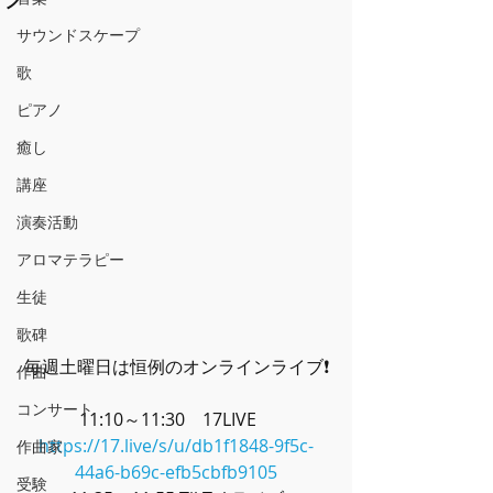
サウンドスケープ
歌
ピアノ
癒し
講座
演奏活動
アロマテラピー
生徒
歌碑
毎週土曜日は恒例のオンラインライブ❗
作曲
コンサート
11:10～11:30　17LIVE　
https://17.live/s/u/db1f1848-9f5c-
作曲家
44a6-b69c-efb5cbfb9105
受験