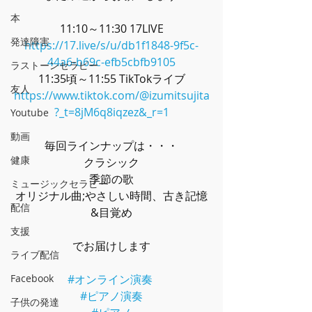
本
11:10～11:30 17LIVE
発達障害
https://17.live/s/u/db1f1848-9f5c-
44a6-b69c-efb5cbfb9105
ラストーンセラピー
11:35頃～11:55 TikTokライブ
友人
https://www.tiktok.com/@izumitsujita
?_t=8jM6q8iqzez&_r=1
Youtube
動画
毎回ラインナップは・・・
健康
クラシック
季節の歌
ミュージックセラピー
オリジナル曲;やさしい時間、古き記憶
配信
&目覚め
支援
でお届けします
ライブ配信
Facebook
#オンライン演奏
#ピアノ演奏
子供の発達