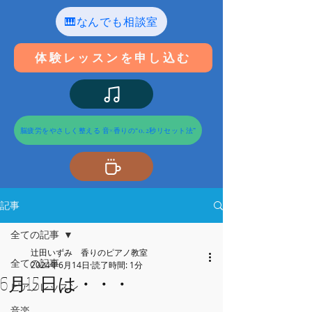
🎹なんでも相談室
体験レッスンを申し込む
脳疲労をやさしく整える 音×香りの“0.2秒リセット法”
記事
全ての記事
辻田いずみ 香りのピアノ教室
全ての記事
2024年6月14日
読了時間: 1分
6月15日は・・・
ピアノレッスン
音楽