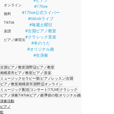
#ピアノ
オンライン
#17live
#17live公式ライバー
無料
#tiktokライブ
TikTok
#毎週土曜日
#古淵ピアノ教室
楽譜
#クラシック音楽
ピアノ練習法
#冬のうた
#オリジナル曲
#生演奏
古淵ピアノ教室
淵野辺ピアノ教室
相模原市ピアノ教室
ピアノ
音楽
ミュージックセラピー
歌
ピアノレッスン
古淵
ピアノ教室
相模原市
淵野辺
オンライン
ミュージック
配信
コンサート
17LIVE
クラシック
ピアノ演奏
TikTok
ピアノ曲
季節の歌
オリジナル
曲
演奏活動
ピアノ
歌