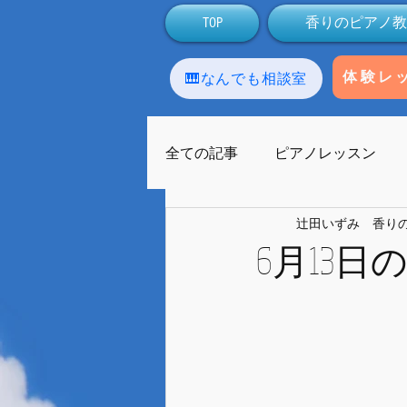
TOP
香りのピアノ教
🎹なんでも相談室
体験レ
全ての記事
ピアノレッスン
辻田いずみ 香り
アロマテラピー
生徒
6月13
ラストーンセラピー
友人
ライブ配信
Facebook