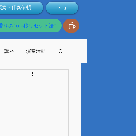
演奏・伴奏依頼
Blog
りの“0.2秒リセット法”
講座
演奏活動
発達障害
配信
支援