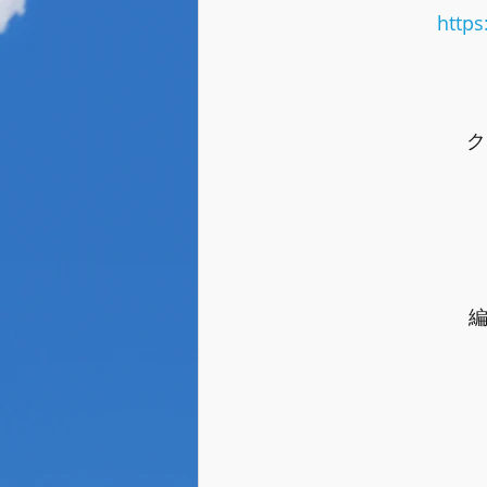
https
ク
編