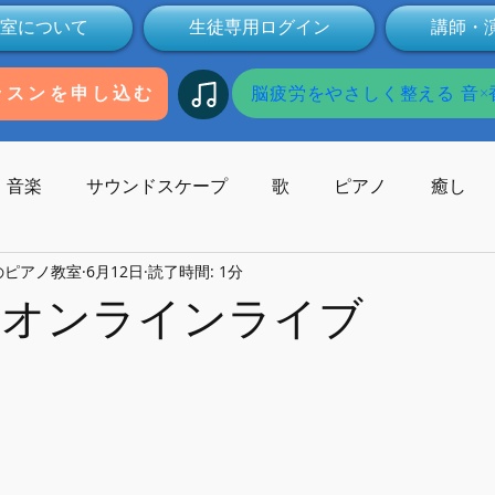
室について
生徒専用ログイン
講師・
脳疲労をやさしく整える 音×香
ッスンを申し込む
音楽
サウンドスケープ
歌
ピアノ
癒し
のピアノ教室
6月12日
読了時間: 1分
歌碑
作曲
コンサート
作曲家
受験
本
日のオンラインライブ
Youtube
動画
健康
ミュージックセラピー
子供の発達
オンライン
無料