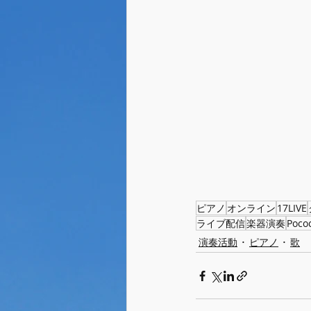
ピアノ
オンライン
17LIVE
ライブ配信
楽器演奏
Poco
演奏活動
ピアノ
歌