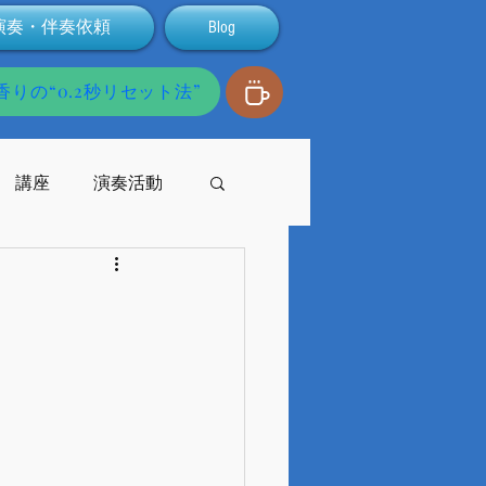
演奏・伴奏依頼
Blog
りの“0.2秒リセット法”
講座
演奏活動
発達障害
配信
支援