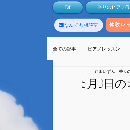
TOP
香りのピアノ教
🎹なんでも相談室
体験レ
全ての記事
ピアノレッスン
辻田いずみ 香り
アロマテラピー
生徒
5月3日
ラストーンセラピー
友人
ライブ配信
Facebook