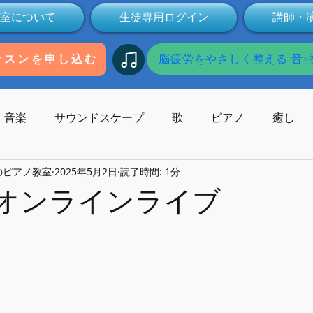
室について
生徒専用ログイン
講師・
脳疲労をやさしく整える 音×香
ッスンを申し込む
音楽
サウンドスケープ
歌
ピアノ
癒し
のピアノ教室
2025年5月2日
読了時間: 1分
歌碑
作曲
コンサート
作曲家
受験
本
のオンラインライブ
Youtube
動画
健康
ミュージックセラピー
子供の発達
オンライン
無料