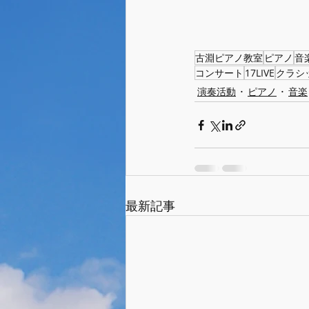
古淵ピアノ教室
ピアノ
音
コンサート
17LIVE
クラシ
演奏活動
ピアノ
音楽
最新記事