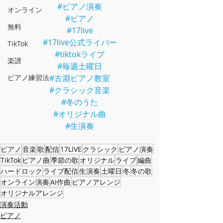
#ピアノ演奏
オンライン
#ピアノ
無料
#17live
#17live公式ライバー
TikTok
#tiktokライブ
楽譜
#毎週土曜日
ピアノ練習法
#古淵ピアノ教室
#クラシック音楽
#冬のうた
#オリジナル曲
#生演奏
ピアノ
音楽
歌
配信
17LIVE
クラシック
ピアノ演奏
TikTok
ピアノ曲
季節の歌
オリジナル
ライブ
編曲
ハードロック
ライブ配信
生演奏
土曜日
冬
冬の歌
オンライン演奏
AI作曲
ピアノアレンジ
オリジナルアレンジ
演奏活動
ピアノ