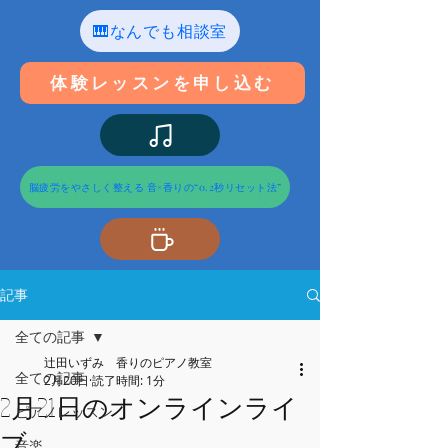
🎹なんでも相談室
体験レッスンを申し込む
脳疲労をやさしく整える 音×香りの“0.2秒リセット法”
記事
全ての記事
辻田いずみ 香りのピアノ教室
全ての記事
2月20日
読了時間: 1分
2月21日のオンラインライ
ピアノレッスン
ブ
音楽