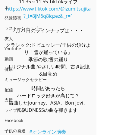
11:35～11:55 TikTokライブ
本
https://www.tiktok.com/@izumitsujita
?_t=8jM6q8iqzez&_r=1
発達障害
ラストーンセラピー
2月21日のラインナップは・・・
友人
クラシック;ドビュッシー
/子供の領分よ
Youtube
り「雪が踊っている」
動画
季節の歌;雪の踊り
オリジナル曲;やさしい時間、古き記憶
健康
&目覚め
ミュージックセラピー
時間があったら
配信
ハードロック好きが高じて？
支援
編曲したJourney、ASIA、Bon Jovi、
LOUDNESSの曲を弾きます
ライブ配信
Facebook
子供の発達
#オンライン演奏