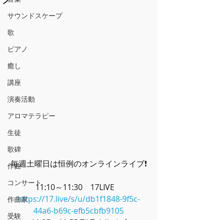
サウンドスケープ
歌
ピアノ
癒し
講座
演奏活動
アロマテラピー
生徒
歌碑
毎週土曜日は恒例のオンラインライブ❗
作曲
コンサート
11:10～11:30　17LIVE　
https://17.live/s/u/db1f1848-9f5c-
作曲家
44a6-b69c-efb5cbfb9105
受験