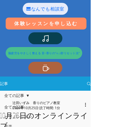
🎹なんでも相談室
体験レッスンを申し込む
脳疲労をやさしく整える 音×香りの“0.2秒リセット法”
記事
全ての記事
辻田いずみ 香りのピアノ教室
全ての記事
2024年10月25日
読了時間: 1分
10月26日のオンラインライ
ピアノレッスン
ブ
音楽