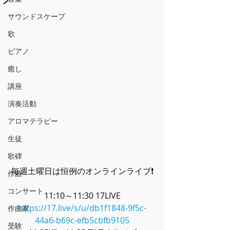
サウンドスケープ
歌
ピアノ
癒し
講座
演奏活動
アロマテラピー
生徒
歌碑
毎週土曜日は恒例のオンラインライブ❗
作曲
コンサート
11:10～11:30 17LIVE
https://17.live/s/u/db1f1848-9f5c-
作曲家
44a6-b69c-efb5cbfb9105
受験