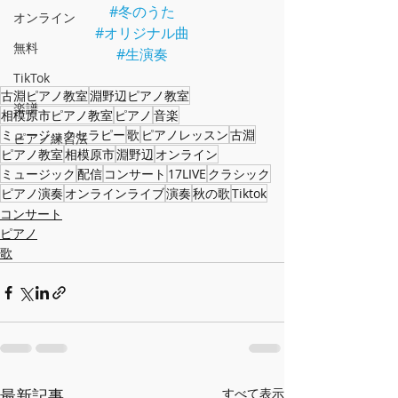
#冬のうた
オンライン
#オリジナル曲
無料
#生演奏
TikTok
古淵ピアノ教室
淵野辺ピアノ教室
楽譜
相模原市ピアノ教室
ピアノ
音楽
ミュージックセラピー
歌
ピアノレッスン
古淵
ピアノ練習法
ピアノ教室
相模原市
淵野辺
オンライン
ミュージック
配信
コンサート
17LIVE
クラシック
ピアノ演奏
オンラインライブ
演奏
秋の歌
Tiktok
コンサート
ピアノ
歌
最新記事
すべて表示