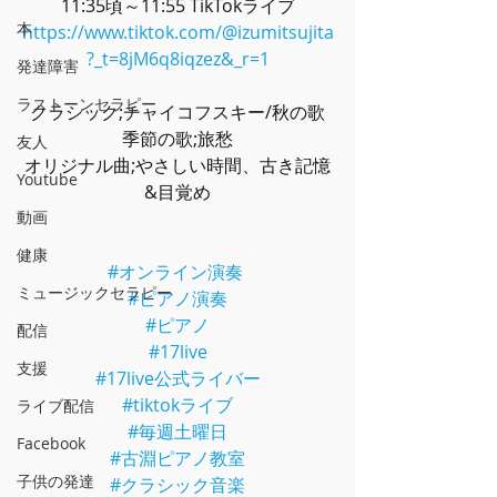
11:35頃～11:55 TikTokライブ
本
https://www.tiktok.com/@izumitsujita
?_t=8jM6q8iqzez&_r=1
発達障害
ラストーンセラピー
クラシック;チャイコフスキー/秋の歌
季節の歌;旅愁
友人
オリジナル曲;やさしい時間、古き記憶
Youtube
&目覚め
動画
健康
#オンライン演奏
ミュージックセラピー
#ピアノ演奏
#ピアノ
配信
#17live
支援
#17live公式ライバー
#tiktokライブ
ライブ配信
#毎週土曜日
Facebook
#古淵ピアノ教室
子供の発達
#クラシック音楽