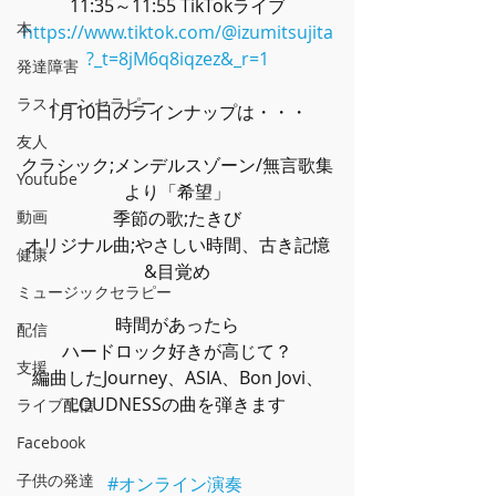
11:35～11:55 TikTokライブ
本
https://www.tiktok.com/@izumitsujita
?_t=8jM6q8iqzez&_r=1
発達障害
ラストーンセラピー
1月10日のラインナップは・・・
友人
クラシック;メンデルスゾーン
/無言歌集
Youtube
より「希望」
動画
季節の歌;たきび
オリジナル曲;やさしい時間、古き記憶
健康
&目覚め
ミュージックセラピー
時間があったら
配信
ハードロック好きが高じて？
支援
編曲したJourney、ASIA、Bon Jovi、
LOUDNESSの曲を弾きます
ライブ配信
Facebook
子供の発達
#オンライン演奏