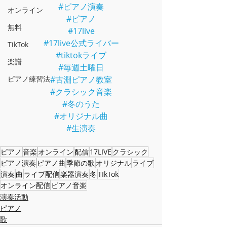
#ピアノ演奏
オンライン
#ピアノ
無料
#17live
#17live公式ライバー
TikTok
#tiktokライブ
楽譜
#毎週土曜日
ピアノ練習法
#古淵ピアノ教室
#クラシック音楽
#冬のうた
#オリジナル曲
#生演奏
ピアノ
音楽
オンライン
配信
17LIVE
クラシック
ピアノ演奏
ピアノ曲
季節の歌
オリジナル
ライブ
演奏
曲
ライブ配信
楽器演奏
冬
TIkTok
オンライン配信
ピアノ音楽
演奏活動
ピアノ
歌