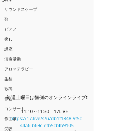
サウンドスケープ
歌
ピアノ
癒し
講座
演奏活動
アロマテラピー
生徒
歌碑
毎週土曜日は恒例のオンラインライブ❗
作曲
コンサート
11:10～11:30　17LIVE　
https://17.live/s/u/db1f1848-9f5c-
作曲家
44a6-b69c-efb5cbfb9105
受験