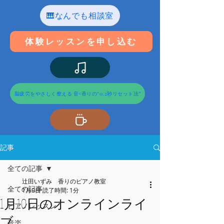
🎹なんでも相談室
体験レッスンを申し込む
脳疲労をやさしく整える 音×香りの“0.2秒リセット法”
記事
全ての記事
辻田いずみ 香りのピアノ教室
全ての記事
1月9日
読了時間: 1分
1月10日のオンラインライ
ピアノレッスン
ブ
音楽