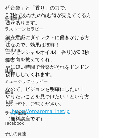
「音楽」と「香り」の力で、
本
0.3秒であなたの進む道が見えてくる方
発達障害
法があります。
ラストーンセラピー
潜在意識にダイレクトに働きかける方
友人
法なので、効果は抜群！
Youtube
エッセンシャルオイル(＝香り)が0.3秒
で方向を教えてくれ、
動画
更に短い時間で音楽がそれをドンドン
健康
後押ししてくれます。
ミュージックセラピー
なので、ビジョンを明確にしたい！
配信
やりたいことを見つけたい！という方
支援
は、ぜひ、ご覧ください。
→
 https://otoaroma.1net.jp
ライブ配信
（無料講座です）
Facebook
子供の発達