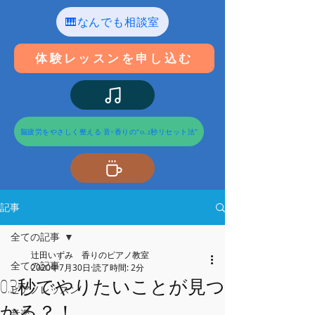
🎹なんでも相談室
体験レッスンを申し込む
脳疲労をやさしく整える 音×香りの“0.2秒リセット法”
記事
全ての記事
辻田いずみ 香りのピアノ教室
全ての記事
2020年7月30日
読了時間: 2分
0.3秒でやりたいことが見つ
ピアノレッスン
かる？！
音楽