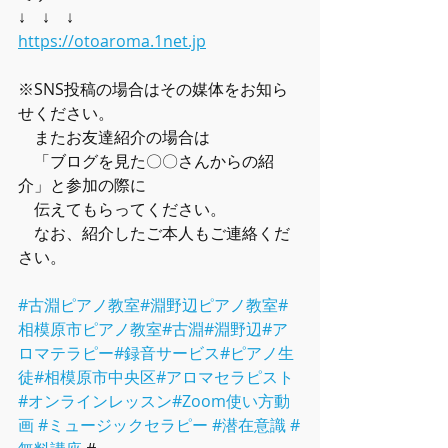
↓　↓　↓
https://otoaroma.1net.jp
※SNS投稿の場合はその媒体をお知ら
せください。
　またお友達紹介の場合は
　「ブログを見た〇〇さんからの紹
介」と参加の際に
　伝えてもらってください。
　なお、紹介したご本人もご連絡くだ
さい。
#古淵ピアノ教室
#淵野辺ピアノ教室
#
相模原市ピアノ教室
#古淵
#淵野辺
#ア
ロマテラピー
#録音サービス
#ピアノ生
徒
#相模原市中央区
#アロマセラピスト
#オンラインレッスン
#Zoom使い方動
画
#ミュージックセラピー
#潜在意識
#