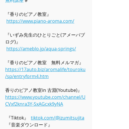
無料講座
 #
『香りのピアノ教室』
https://www.piano-aroma.com/
『いずみ先生のひとりごと(
アメーバブ
ログ
)』
https://ameblo.jp/aqua-springs/
『香りのピアノ教室　無料メルマガ』  
https://17auto.biz/aromalife/touroku
/sp/entryform4.htm
香りのピアノ教室in 古淵(Youtube)』  
https://www.youtube.com/channel/U
CVxf2knra3Y-SxAGcxk9yNA
 『Tiktok』  
tiktok.com/@izumitsujita
 『音楽ダウンロード』  