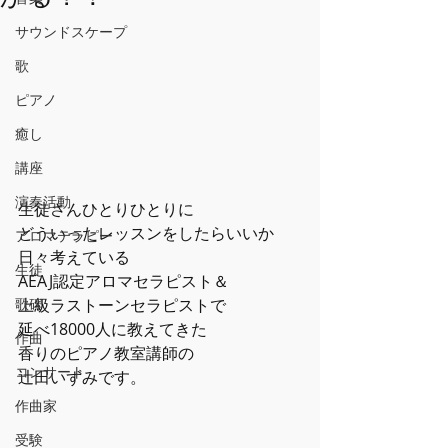
サウンドスケープ
歌
ピアノ
癒し
講座
演奏活動
生徒さんひとりひとりに
どういったレッスンをしたらいいか
アロマテラピー
日々考えている
生徒
AEAJ認定アロマセラピスト＆
歌碑
上級ラストーンセラピストで
延べ18000人に教えてきた
作曲
香りのピアノ教室講師の
コンサート
辻田いずみです。
作曲家
受験