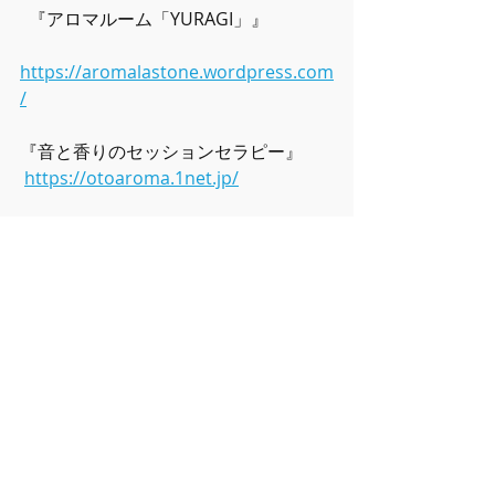
  『アロマルーム「YURAGI」』 
https://aromalastone.wordpress.com
/
『音と香りのセッションセラピー』 
https://otoaroma.1net.jp/
『癒しの日々♪(ブログ)』
http://aquasprings.blog72.fc2.com/
『アロマライフを楽しむ女性のための
交流会　無料メルマガ』  
https://17auto.biz/aromalife/touroku
/sp/entryform2.htm
音楽
アロマテラピー