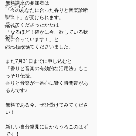
無料講座の参加者は
オンライン
「今のあなたに合った香りと音楽診断
無料
テスト」が受けられます。
受けてくださったかたは
TikTok
「なるほど！確かに今、欲している状
楽譜
況に合っています！」と
おっしゃってくださいました。
ピアノ練習法
また7月31日までに申し込むと
「香りと音楽の有効的な活用法」もこ
っそり伝授。
香りと音楽が一番心に響く時間帯があ
るんです♪
無料である今、ぜひ受けてみてくださ
い！
新しい自分発見に目からうろこのはず
です！