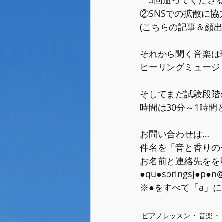
　3回通ってくださ
②SNSでの拡散に
(こちらの記事＆顔
それから聞く音楽は
ヒーリングミュージ
そしてまだ試験段階
時間は30分～1時
お問い合わせは…
件名を「音と香りの
お名前と連絡先をを
●qu●springsj●
※●をすべて「a」
ピアノレッスン
音楽