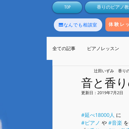
TOP
香りのピアノ教
🎹なんでも相談室
体験レ
全ての記事
ピアノレッスン
辻田いずみ 香り
アロマテラピー
生徒
音と香り
更新日：
2019年7月2日
ラストーンセラピー
友人
#延べ18000人
 に
ライブ配信
Facebook
#ピアノ
 や 
#音楽
 を