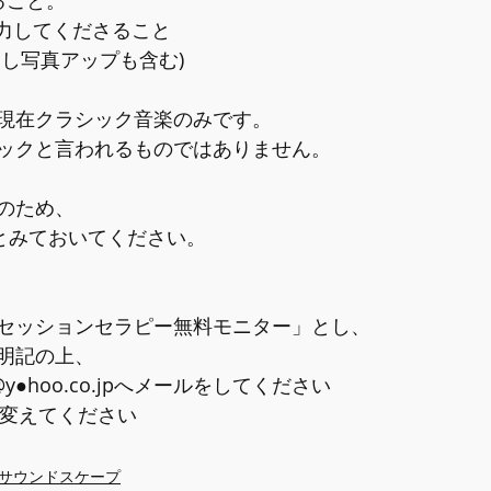
ること。
協力してくださること
出し写真アップも含む)
現在クラシック音楽のみです。
ックと言われるものではありません。
のため、
間とみておいてください。
セッションセラピー無料モニター」とし、
明記の上、
p●n@y●hoo.co.jpへメールをしてください
に変えてください
サウンドスケープ