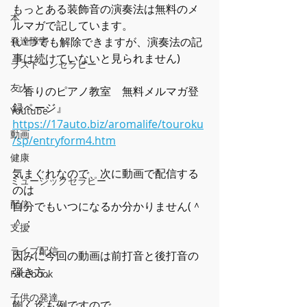
もっとある装飾音の演奏法は無料のメ
本
ルマガで記しています。
(いつでも解除できますが、演奏法の記
発達障害
事は続けていないと見られません)
ラストーンセラピー
友人
『香りのピアノ教室　無料メルマガ登
録ページ』
Youtube
https://17auto.biz/aromalife/touroku
動画
/sp/entryform4.htm
健康
気まぐれなので、次に動画で配信する
ミュージックセラピー
のは
配信
自分でもいつになるか分かりません(＾
＾；
支援
ライブ配信
因みに今回の動画は前打音と後打音の
弾き方。
Facebook
子供の発達
飽く迄も例ですので