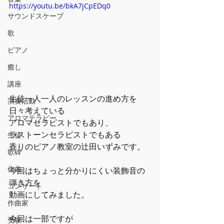
https://youtu.be/bkA7jCpEDq0
サウンドスケープ
歌
ピアノ
癒し
講座
生徒一人一人のレッスンの進め方を
演奏活動
日々考えている
アロマテラピー
アロマセラピストでもあり、
ラストーンセラピストでもある
生徒
香りのピアノ教室の辻田いずみです。
歌碑
作曲
今回はちょっと分かりにくい装飾音の
弾き方を
コンサート
動画にしてみました。
作曲家
今回は一部ですが
受験