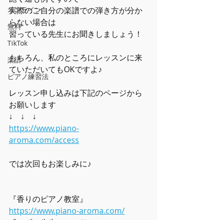
実際のご自分の楽譜での弾き方が分か
オンライン
らない場合は
無料
習っている先生にお聞きしましょう！
TikTok
もちろん、私のところにレッスンに来
楽譜
ていただいてもOKですよ♪
ピアノ練習法
レッスン申し込みは下記のページから
お願いします
↓　↓　↓
https://www.piano-
aroma.com/access
では次回もお楽しみに♪
『香りのピアノ教室』
https://www.piano-aroma.com/