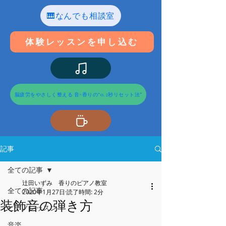
🎹なんでも相談室
体験レッスンを申し込む
脳疲労をやさしく整える 音×香りの“0.2秒リセット法”
記事
全ての記事
辻田いずみ 香りのピアノ教室
全ての記事
2020年1月27日
読了時間: 2分
装飾音の弾き方
ピアノレッスン
音楽