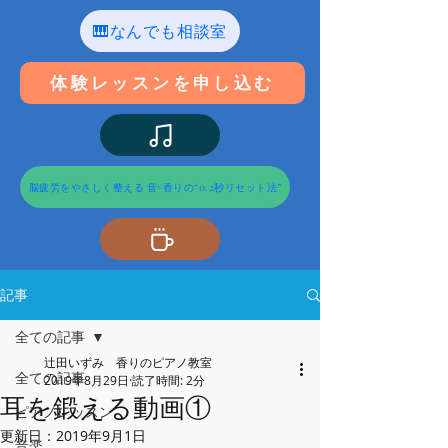
🎹なんでも相談室
体験レッスンを申し込む
脳疲労をやさしく整える 音×香りの“0.2秒リセット法”
記事
全ての記事
辻田いずみ 香りのピアノ教室
全ての記事
2019年8月29日
読了時間: 2分
耳を鍛える動画①
ピアノレッスン
更新日：
2019年9月1日
音楽