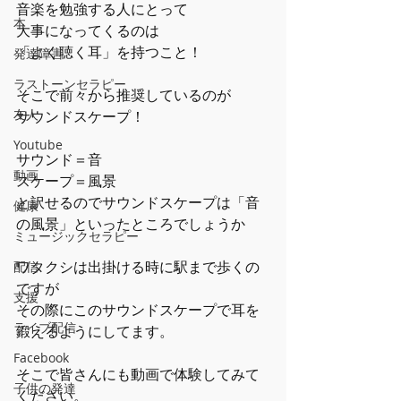
音楽を勉強する人にとって
本
大事になってくるのは
「よく聴く耳」を持つこと！
発達障害
ラストーンセラピー
そこで前々から推奨しているのが
友人
サウンドスケープ！
Youtube
サウンド＝音
動画
スケープ＝風景
と訳せるのでサウンドスケープは「音
健康
の風景」といったところでしょうか
ミュージックセラピー
ワタクシは出掛ける時に駅まで歩くの
配信
ですが
支援
その際にこのサウンドスケープで耳を
ライブ配信
鍛えるようにしてます。
Facebook
そこで皆さんにも動画で体験してみて
子供の発達
ください。