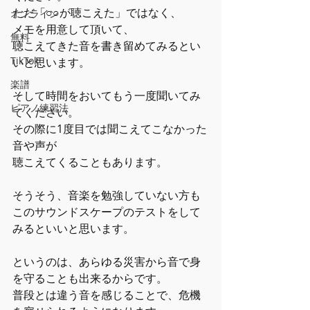
ただ「○○が聴こえた」ではなく、
オンライン
メモを用意して頂いて、
無料
聴こえてきた音を書き留めてみるとい
TikTok
いと思います。
楽譜
そして時間をおいてもう一度聞いてみ
ピアノ練習法
てください。
その際に1度目では聞こえてこなかった
音や声が
聴こえてくることもあります。
そうそう、音楽を勉強していない方も
このサウンドスケープのテストをして
みるといいと思います。
というのは、あらゆる災害から音で身
を守ることも出来るからです。
普段とは違う音を感じることで、危機