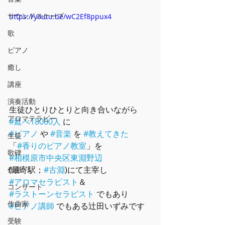
サウンドスケープ
https://youtu.be/wC2Ef8ppux4
歌
ピアノ
癒し
講座
演奏活動
生徒ひとりひとりと向き合いながら
アロマテラピー
#延べ18000人
 に
#ピアノ
 や 
#音楽
 を 
#教えてきた
生徒
「
#香りのピアノ教室
」を
歌碑
#相模原市中央区東淵野辺
(最寄駅；
#古淵
)にて主宰し
作曲
#アロマセラピスト
＆
コンサート
#ラストーンセラピスト
 でもあり
作曲家
#ピアノ講師
 でもある辻󠄀田いずみです
受験