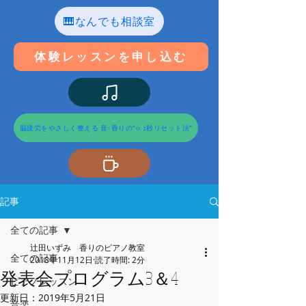
🎹なんでも相談室
体験レッスンを申し込む
脳疲労をやさしく整える 音×香りの“0.2秒リセット法”
記事
全ての記事
辻田いずみ 香りのピアノ教室
全ての記事
2018年11月12日
読了時間: 2分
発表会プログラム3＆4
ピアノレッスン
更新日：
2019年5月21日
音楽