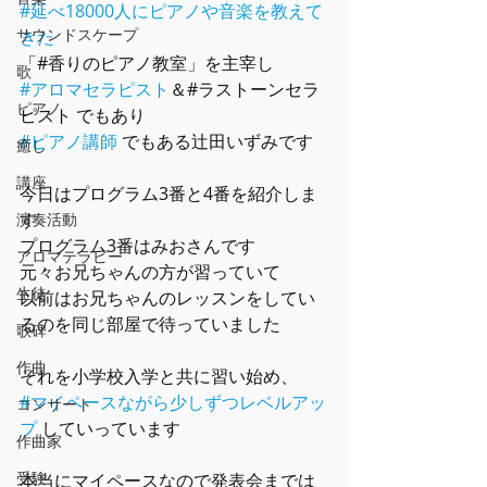
#延べ18000人にピアノや音楽を教えて
サウンドスケープ
きた
「#香りのピアノ教室」を主宰し
歌
#アロマセラピスト
＆#ラストーンセラ
ピアノ
ピスト でもあり
#ピアノ講師
 でもある辻󠄀田いずみです
癒し
講座
今日はプログラム3番と4番を紹介しま
す
演奏活動
プログラム3番はみおさんです
アロマテラピー
元々お兄ちゃんの方が習っていて
生徒
以前はお兄ちゃんのレッスンをしてい
るのを同じ部屋で待っていました
歌碑
作曲
それを小学校入学と共に習い始め、
#マイペースながら少しずつレベルアッ
コンサート
プ
 していっています
作曲家
受験
本当にマイペースなので発表会までは