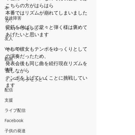
こちらの方がはらはら
本
本番ではリズムが崩れてしまいました
発達障害
が、
背筋を伸ばして堂々と弾く様は褒めて
ラストーンセラピー
あげたいと思います
友人
そして彼女もテンポをゆっくりとして
Youtube
の演奏だったため、
動画
発表会後も同じ曲を続行現在リズムを
健康
直しながら
テンポを上げていくことに挑戦してい
ミュージックセラピー
ます
配信
支援
ライブ配信
Facebook
子供の発達