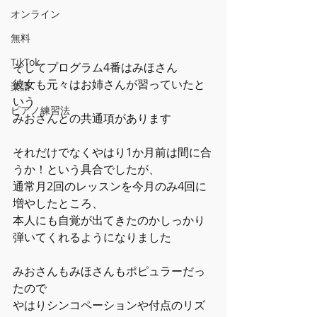
オンライン
無料
TikTok
そしてプログラム4番はみほさん
彼女も元々はお姉さんが習っていたと
楽譜
いう
ピアノ練習法
みおさんとの共通項があります
それだけでなくやはり1か月前は間に合
うか！という具合でしたが、
通常月2回のレッスンを今月のみ4回に
増やしたところ、
本人にも自覚が出てきたのかしっかり
弾いてくれるようになりました
みおさんもみほさんもポピュラーだっ
たので
やはりシンコペーションや付点のリズ