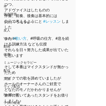
つつ、
本
アドヴァイスはしたものの
発達障害
伴奏、前奏、後奏は基本的には
自分で考えるようにと 
#レッスン
 しま
ラストーンセラピー
した
友人
また 
#歌い方
、#呼吸の仕方、#息を続
Youtube
ける訓練方法 なども伝授
動画
それらを日々努力した成果が出ていた
健康
と思います
ミュージックセラピー
そして本番はマイクスタンドが無かっ
配信
たため
マイクでの歌を諦めていましたが
支援
ホールのオーナーさんのご好意で
ライブ配信
どなたのモノだかわかりませんが
Facebook
倉庫に置いてあったスタンドをお借り
しました♪
子供の発達