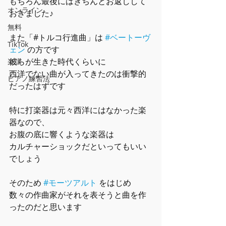
もちろん最後にはきちんとお返しして
オンライン
おきました♪
無料
また「#トルコ行進曲」は 
#ベートーヴ
TikTok
ェン
 の方です
彼らが生きた時代くらいに
楽譜
西洋でない曲が入ってきたのは衝撃的
ピアノ練習法
だったはずです
特に打楽器は元々西洋にはなかった楽
器なので、
お腹の底に響くような楽器は
カルチャーショックだといってもいい
でしょう
そのため 
#モーツアルト
 をはじめ
数々の作曲家がそれを表そうと曲を作
ったのだと思います