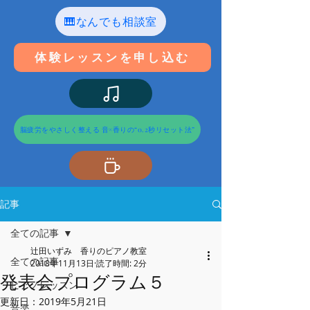
🎹なんでも相談室
体験レッスンを申し込む
脳疲労をやさしく整える 音×香りの“0.2秒リセット法”
記事
全ての記事
辻田いずみ 香りのピアノ教室
全ての記事
2018年11月13日
読了時間: 2分
発表会プログラム５
ピアノレッスン
更新日：
2019年5月21日
音楽