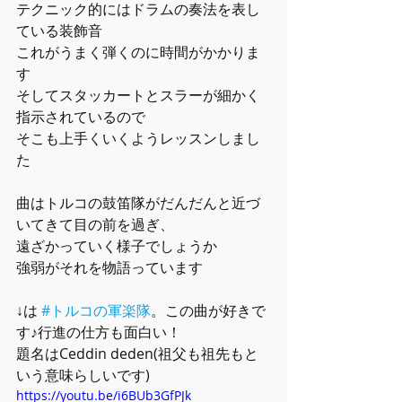
テクニック的にはドラムの奏法を表し
ている装飾音
これがうまく弾くのに時間がかかりま
す
そしてスタッカートとスラーが細かく
指示されているので
そこも上手くいくようレッスンしまし
た
曲はトルコの鼓笛隊がだんだんと近づ
いてきて目の前を過ぎ、
遠ざかっていく様子でしょうか
強弱がそれを物語っています
↓は 
#トルコの軍楽隊
。この曲が好きで
す♪行進の仕方も面白い！
題名はCeddin deden(祖父も祖先もと
いう意味らしいです)
https://youtu.be/i6BUb3GfPJk