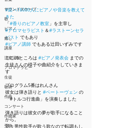
サウンドスケープ
#延べ18000人にピアノや音楽を教えて
きた
歌
「
#香りのピアノ教室
」を主宰し
ピアノ
#アロマセラピスト
＆
#ラストーンセラ
ピスト
 でもあり
癒し
#ピアノ講師
 でもある辻󠄀田いずみです
講座
ここのところは 
#ピアノ発表会
 までの
演奏活動
生徒さんの様子や曲紹介をしていきま
アロマテラピー
す
生徒
プログラム5番はれんさん
歌碑
彼女は弾き語りと 
#ベートーヴェン
 の
作曲
「#トルコ行進曲」を演奏しました
コンサート
弾き語りは彼女の夢が歌手になること
作曲家
から。
受験
元々男性歌手が歌う歌なので転調もし