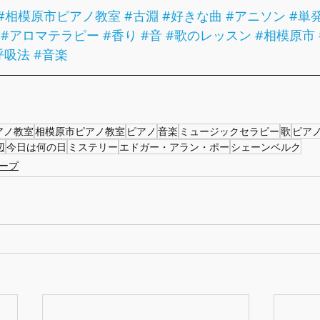
#相模原市ピアノ教室
#古淵
#好きな曲
#アニソン
#単
#アロマテラピー
#香り
#音
#歌のレッスン
#相模原市
呼吸法
#音楽
アノ教室
相模原市ピアノ教室
ピアノ
音楽
ミュージックセラピー
歌
ピア
辺
今日は何の日
ミステリー
エドガー・アラン・ポー
シェーンベルク
ープ