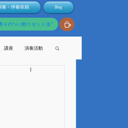
演奏・伴奏依頼
Blog
りの“0.2秒リセット法”
講座
演奏活動
発達障害
配信
支援