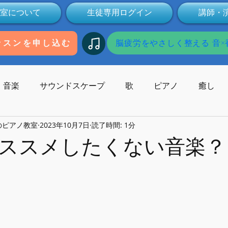
室について
生徒専用ログイン
講師・
脳疲労をやさしく整える 音×香
ッスンを申し込む
音楽
サウンドスケープ
歌
ピアノ
癒し
のピアノ教室
2023年10月7日
読了時間: 1分
歌碑
作曲
コンサート
作曲家
受験
本
ススメしたくない音楽？
Youtube
動画
健康
ミュージックセラピー
子供の発達
オンライン
無料