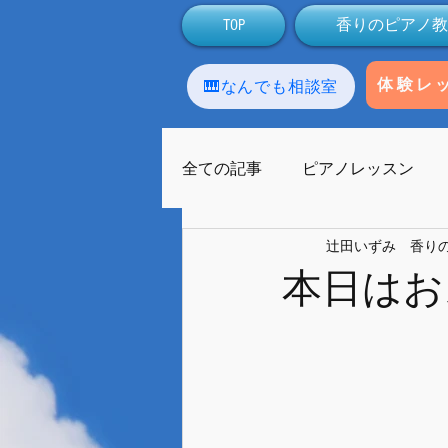
TOP
香りのピアノ教
🎹なんでも相談室
体験レ
全ての記事
ピアノレッスン
辻田いずみ 香り
アロマテラピー
生徒
本日はお
ラストーンセラピー
友人
ライブ配信
Facebook