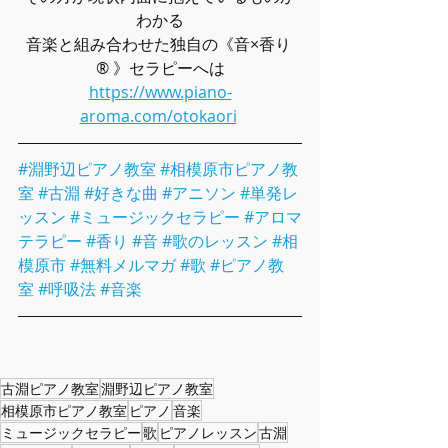
わかる
音楽と組み合わせた独自の《音×香り 
® 》セラピーへは
https://www.piano-
aroma.com/otokaori
#淵野辺ピアノ教室
#相模原市ピアノ教
室
#古淵
#好きな曲
#アニソン
#単発レ
ッスン
#ミュージックセラピー
#アロマ
テラピー
#香り
#音
#歌のレッスン
#相
模原市
#無料メルマガ
#歌
#ピアノ教
室
#呼吸法
#音楽
古淵ピアノ教室
淵野辺ピアノ教室
相模原市ピアノ教室
ピアノ
音楽
ミュージックセラピー
歌
ピアノレッスン
古淵