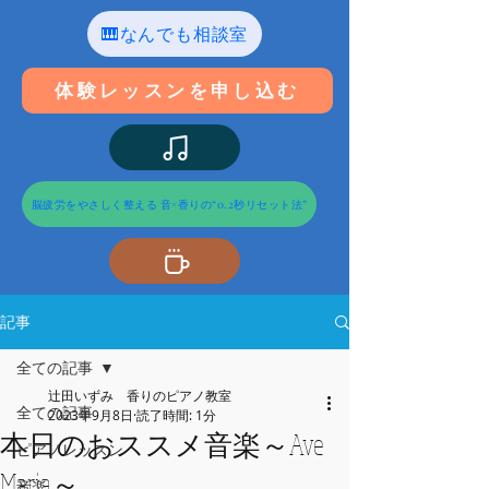
🎹なんでも相談室
体験レッスンを申し込む
脳疲労をやさしく整える 音×香りの“0.2秒リセット法”
記事
全ての記事
辻田いずみ 香りのピアノ教室
全ての記事
2023年9月8日
読了時間: 1分
本日のおススメ音楽～Ave
ピアノレッスン
Maria～
音楽