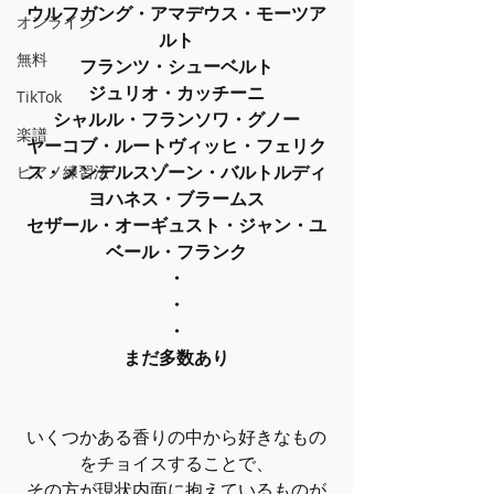
ウルフガング・アマデウス・モーツア
オンライン
ルト
無料
フランツ・シューベルト
ジュリオ・カッチーニ
TikTok
シャルル・フランソワ・グノー
楽譜
ヤーコブ・ルートヴィッヒ・フェリク
ス・メンデルスゾーン・バルトルディ
ピアノ練習法
ヨハネス・ブラームス
セザール・オーギュスト・ジャン・ユ
ベール・フランク
・
・
・
まだ多数あり
いくつかある香りの中から好きなもの
をチョイスすることで、
その方が現状内面に抱えているものが