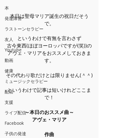
本
本日は聖母マリア誕生の祝日だそう
発達障害
で。
ラストーンセラピー
というわけで有無を言わさず
友人
古今東西(ほぼヨーロッパですが(笑))の
Youtube
アヴェ・マリアをおススメしておきま
す。
動画
健康
その代わり歌だけとは限りません(＾＾)
ミュージックセラピー
というわけで記事は短いけれどここま
配信
で！
支援
～本日のおススメ曲～
ライブ配信
アヴェ・マリア
Facebook
子供の発達
作曲