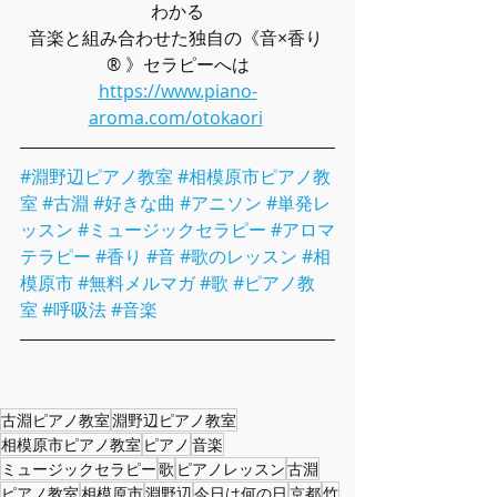
わかる
音楽と組み合わせた独自の《音×香り 
® 》セラピーへは
https://www.piano-
aroma.com/otokaori
#淵野辺ピアノ教室
#相模原市ピアノ教
室
#古淵
#好きな曲
#アニソン
#単発レ
ッスン
#ミュージックセラピー
#アロマ
テラピー
#香り
#音
#歌のレッスン
#相
模原市
#無料メルマガ
#歌
#ピアノ教
室
#呼吸法
#音楽
古淵ピアノ教室
淵野辺ピアノ教室
相模原市ピアノ教室
ピアノ
音楽
ミュージックセラピー
歌
ピアノレッスン
古淵
ピアノ教室
相模原市
淵野辺
今日は何の日
京都
竹