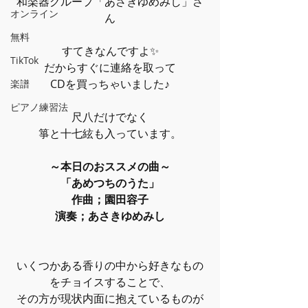
和楽器グループ「あさきゆめみし」さ
オンライン
ん
無料
すてきなんですよ✨
TikTok
だからすぐに連絡を取って
CDを買っちゃいました♪
楽譜
ピアノ練習法
尺八だけでなく
箏と十七絃も入っています。
～本日のおススメの曲～
「あめつちのうた」
作曲；園田容子
演奏；あさきゆめみし
いくつかある香りの中から好きなもの
をチョイスすることで、
その方が現状内面に抱えているものが