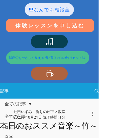
🎹なんでも相談室
体験レッスンを申し込む
脳疲労をやさしく整える 音×香りの“0.2秒リセット法”
記事
全ての記事
辻田いずみ 香りのピアノ教室
全ての記事
2023年10月21日
読了時間: 1分
本日のおススメ音楽～竹～
ピアノレッスン
音楽