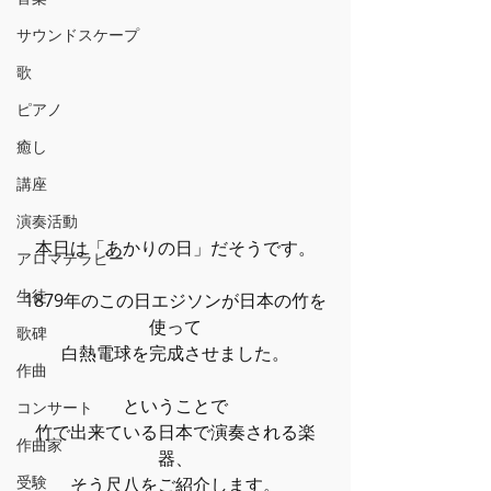
サウンドスケープ
歌
ピアノ
癒し
講座
演奏活動
本日は「あかりの日」だそうです。
アロマテラピー
生徒
1879年のこの日エジソンが日本の竹を
使って
歌碑
白熱電球を完成させました。
作曲
ということで
コンサート
竹で出来ている日本で演奏される楽
作曲家
器、
受験
そう尺八をご紹介します。