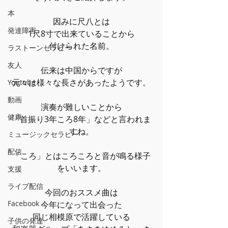
本
因みに尺八とは
発達障害
1尺8寸で出来ていることから
付けられた名前。
ラストーンセラピー
友人
伝来は中国からですが
元々は様々な長さがあったようです。
Youtube
動画
演奏が難しいことから
健康
「首振り3年ころ8年」などと言われま
すね。
ミュージックセラピー
配信
「ころ」とはころころと音が鳴る様子
をいいます。
支援
ライブ配信
今回のおススメ曲は
Facebook
今年になって出会った
同じ相模原で活躍している
子供の発達