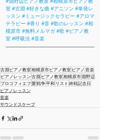
#淵野辺ピアノ教室
#相模原市ピアノ教
室
#古淵
#好きな曲
#アニソン
#単発レ
ッスン
#ミュージックセラピー
#アロマ
テラピー
#香り
#音
#歌のレッスン
#相
模原市
#無料メルマガ
#歌
#ピアノ教
室
#呼吸法
#音楽
古淵ピアノ教室
相模原市ピアノ教室
ピアノ
音楽
ピアノレッスン
古淵
ピアノ教室
相模原市
淵野辺
プロコフィエフ
愛
戦争
平和
リスト
終戦記念日
ピアノレッスン
音楽
サウンドスケープ