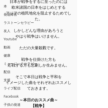
日本が戦争をするに至ったのには
本
欧米諸国の日本をはじめとする
アジアの植民地化を阻止するためでし
発達障害
た。
ラストーンセラピー
しかしどんな理由があろうと
友人
やはり戦争はいけません。
Youtube
動画
ただの大量殺戮です。
健康
戦争を仕掛けた方も
ミュージックセラピー
応戦する方も悲劇しか生みません。
配信
そこで本日は戦争と平和を
支援
イメージした曲をそれぞれおススメし
ておきます。
ライブ配信
Facebook
～本日のおススメ曲～
子供の発達
【戦争】