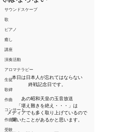
サウンドスケープ
歌
ピアノ
癒し
講座
演奏活動
アロマテラピー
本日は日本人が忘れてはならない
生徒
終戦記念日です。
歌碑
あの昭和天皇の玉音放送
作曲
「堪え難きを絶え・・・」は
コンサート
メディアでも多く取り上げているので
聞いたことがあるかと思います。
作曲家
受験