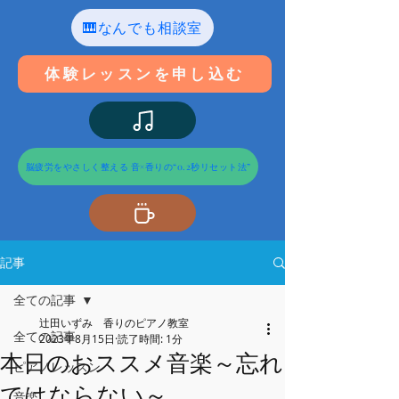
🎹なんでも相談室
体験レッスンを申し込む
脳疲労をやさしく整える 音×香りの“0.2秒リセット法”
記事
全ての記事
辻田いずみ 香りのピアノ教室
全ての記事
2023年8月15日
読了時間: 1分
本日のおススメ音楽～忘れ
ピアノレッスン
てはならない～
音楽