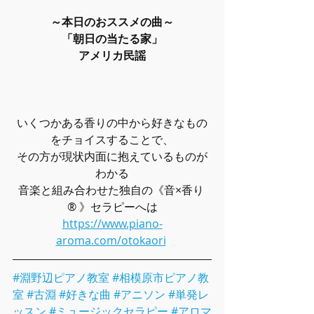
～本日のおススメの曲～
「朝日の当たる家」
アメリカ民謡
いくつかある香りの中から好きなもの
をチョイスすることで、
その方が現状内面に抱えているものが
わかる
音楽と組み合わせた独自の《音×香り 
® 》セラピーへは
https://www.piano-
aroma.com/otokaori
#淵野辺ピアノ教室
#相模原市ピアノ教
室
#古淵
#好きな曲
#アニソン
#単発レ
ッスン
#ミュージックセラピー
#アロマ