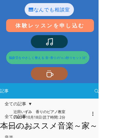
🎹なんでも相談室
体験レッスンを申し込む
脳疲労をやさしく整える 音×香りの“0.2秒リセット法”
記事
全ての記事
辻田いずみ 香りのピアノ教室
全ての記事
2023年10月18日
読了時間: 2分
本日のおススメ音楽～家～
ピアノレッスン
音楽