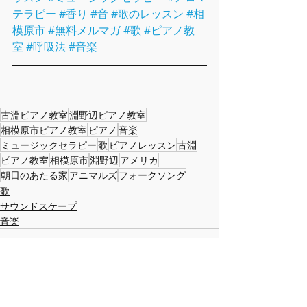
テラピー
#香り
#音
#歌のレッスン
#相
模原市
#無料メルマガ
#歌
#ピアノ教
室
#呼吸法
#音楽
古淵ピアノ教室
淵野辺ピアノ教室
相模原市ピアノ教室
ピアノ
音楽
ミュージックセラピー
歌
ピアノレッスン
古淵
ピアノ教室
相模原市
淵野辺
アメリカ
朝日のあたる家
アニマルズ
フォークソング
歌
サウンドスケープ
音楽