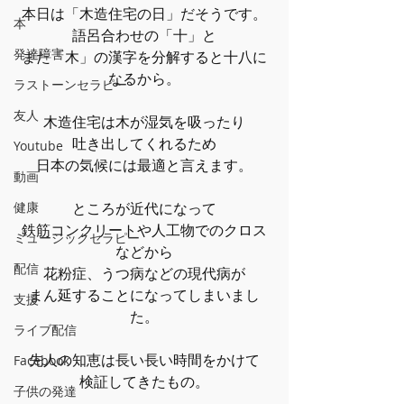
本日は「木造住宅の日」だそうです。
本
語呂合わせの「十」と
発達障害
また「木」の漢字を分解すると十八に
なるから。
ラストーンセラピー
友人
木造住宅は木が湿気を吸ったり
吐き出してくれるため
Youtube
日本の気候には最適と言えます。
動画
健康
ところが近代になって
鉄筋コンクリートや人工物でのクロス
ミュージックセラピー
などから
配信
花粉症、うつ病などの現代病が
まん延することになってしまいまし
支援
た。
ライブ配信
先人の知恵は長い長い時間をかけて
Facebook
検証してきたもの。
子供の発達