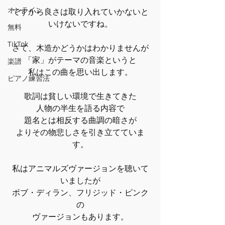
オンライン
ですから良さは取り入れていかないと
いけないですね。
無料
TikTok
さて、木造かどうかはわかりませんが
「家」がテーマの音楽というと
楽譜
私はこの曲を思い出します。
ピアノ練習法
歌詞は貧しい環境で生きてきた
人物の半生を語る内容で
題名とは相反する曲調の暗さが
よりその物悲しさを引き立てていま
す。
私はアニマルズヴァージョンを聴いて
いましたが
ボブ・ディラン、フリジッド・ピンク
の
ヴァージョンもあります。