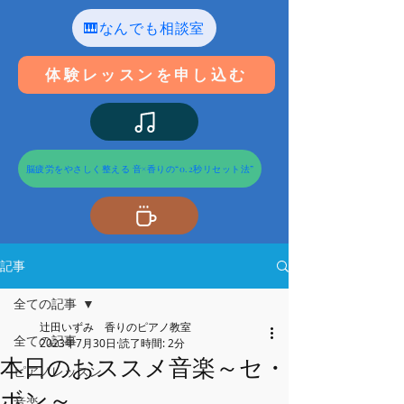
🎹なんでも相談室
体験レッスンを申し込む
脳疲労をやさしく整える 音×香りの“0.2秒リセット法”
記事
全ての記事
辻田いずみ 香りのピアノ教室
全ての記事
2023年7月30日
読了時間: 2分
本日のおススメ音楽～セ・
ピアノレッスン
ボン～
音楽