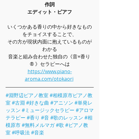
作詞
エディット・ピアフ
いくつかある香りの中から好きなもの
をチョイスすることで、
その方が現状内面に抱えているものが
わかる
音楽と組み合わせた独自の《音×香り 
® 》セラピーへは
https://www.piano-
aroma.com/otokaori
#淵野辺ピアノ教室
#相模原市ピアノ教
室
#古淵
#好きな曲
#アニソン
#単発レ
ッスン
#ミュージックセラピー
#アロマ
テラピー
#香り
#音
#歌のレッスン
#相
模原市
#無料メルマガ
#歌
#ピアノ教
室
#呼吸法
#音楽