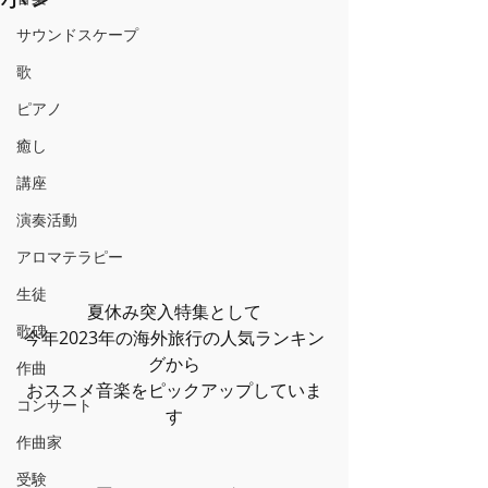
サウンドスケープ
歌
ピアノ
癒し
講座
演奏活動
アロマテラピー
生徒
夏休み突入特集として
歌碑
今年2023年の海外旅行の人気ランキン
グから
作曲
おススメ音楽をピックアップしていま
コンサート
す
作曲家
受験