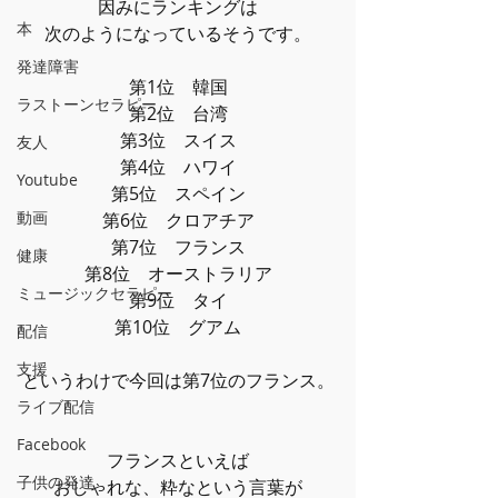
因みにランキングは
本
次のようになっているそうです。
発達障害
第1位　韓国
ラストーンセラピー
第2位　台湾
第3位　スイス
友人
第4位　ハワイ
Youtube
第5位　スペイン
動画
第6位　クロアチア
第7位　フランス
健康
第8位　オーストラリア
ミュージックセラピー
第9位　タイ
第10位　グアム
配信
支援
というわけで今回は第7位のフランス。
ライブ配信
Facebook
フランスといえば
子供の発達
おしゃれな、粋なという言葉が