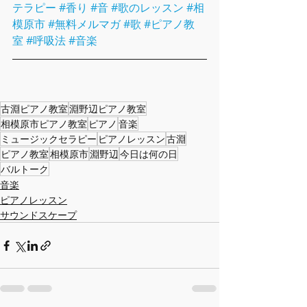
テラピー
#香り
#音
#歌のレッスン
#相
模原市
#無料メルマガ
#歌
#ピアノ教
室
#呼吸法
#音楽
古淵ピアノ教室
淵野辺ピアノ教室
相模原市ピアノ教室
ピアノ
音楽
ミュージックセラピー
ピアノレッスン
古淵
ピアノ教室
相模原市
淵野辺
今日は何の日
バルトーク
音楽
ピアノレッスン
サウンドスケープ