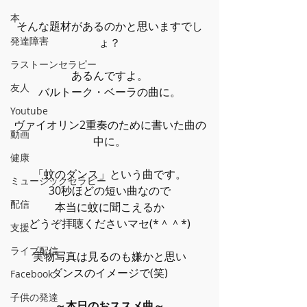
本
そんな題材があるのかと思いますでし
発達障害
ょ？
ラストーンセラピー
あるんですよ。
友人
バルトーク・ベーラの曲に。
Youtube
ヴァイオリン2重奏のために書いた曲の
動画
中に。
健康
「蚊のダンス」という曲です。
ミュージックセラピー
30秒ほどの短い曲なので
配信
本当に蚊に聞こえるか
どうぞ拝聴くださいマセ(*＾＾*)
支援
ライブ配信
実物写真は見るのも嫌かと思い
ダンスのイメージで(笑)
Facebook
子供の発達
～本日のおススメ曲～