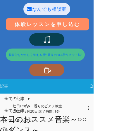
🎹なんでも相談室
体験レッスンを申し込む
脳疲労をやさしく整える 音×香りの“0.2秒リセット法”
記事
全ての記事
辻田いずみ 香りのピアノ教室
全ての記事
2023年8月20日
読了時間: 1分
本日のおススメ音楽～○○
ピアノレッスン
のダンス～
音楽