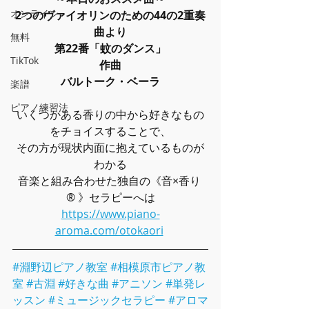
オンライン
2つのヴァイオリンのための44の2重奏
曲より
無料
第22番「蚊のダンス」
TikTok
作曲
バルトーク・ベーラ
楽譜
ピアノ練習法
いくつかある香りの中から好きなもの
をチョイスすることで、
その方が現状内面に抱えているものが
わかる
音楽と組み合わせた独自の《音×香り 
® 》セラピーへは
https://www.piano-
aroma.com/otokaori
#淵野辺ピアノ教室
#相模原市ピアノ教
室
#古淵
#好きな曲
#アニソン
#単発レ
ッスン
#ミュージックセラピー
#アロマ