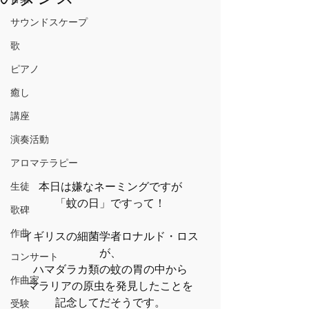
サウンドスケープ
歌
ピアノ
癒し
講座
演奏活動
アロマテラピー
本日は嫌なネーミングですが
生徒
「蚊の日」ですって！
歌碑
作曲
イギリスの細菌学者ロナルド・ロス
が、
コンサート
ハマダラカ類の蚊の胃の中から
作曲家
マラリアの原虫を発見したことを
記念してだそうです。
受験