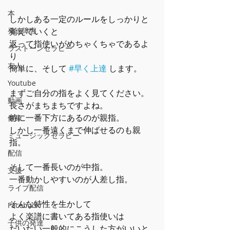
本
しかしある一定のルールをしっかりと
覚えていくと
発達障害
返って指使いがめちゃくちゃであるよ
ラストーンセラピー
り
友人
簡単に、そして 
#早く上達
 します。
Youtube
まずご自分の指をよく見てください。
動画
長さがまちまちですよね。
特に一番下方にあるのが親指。
健康
しかし一番遠くまで伸ばせるのも親
ミュージックセラピー
指。
配信
そして一番長いのが中指。
支援
一番動かしやすいのが人差し指。
ライブ配信
そんな特性を生かして
Facebook
よく楽譜に書いてある指使いは
子供の発達
だいたい一般的にこうした方がいいと