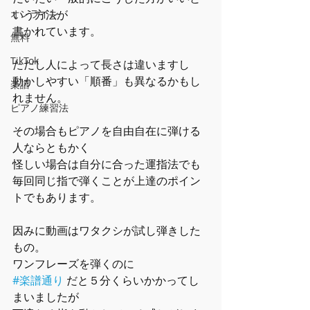
いう方法が
オンライン
書かれています。
無料
TikTok
ただし人によって長さは違いますし
動かしやすい「順番」も異なるかもし
楽譜
れません。
ピアノ練習法
その場合もピアノを自由自在に弾ける
人ならともかく
怪しい場合は自分に合った運指法でも
毎回同じ指で弾くことが上達のポイン
トでもあります。
因みに動画はワタクシが試し弾きした
もの。
ワンフレーズを弾くのに
#楽譜通り
 だと５分くらいかかってし
まいましたが