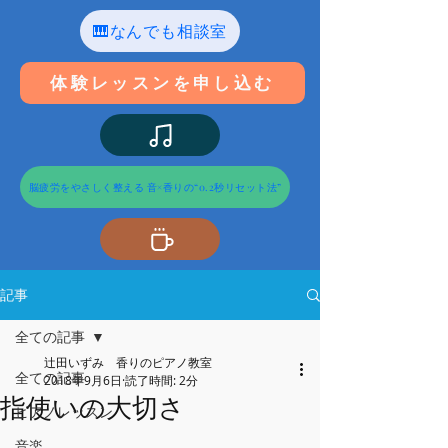
🎹なんでも相談室
体験レッスンを申し込む
脳疲労をやさしく整える 音×香りの“0.2秒リセット法”
記事
全ての記事
辻田いずみ 香りのピアノ教室
全ての記事
2018年9月6日
読了時間: 2分
指使いの大切さ
ピアノレッスン
音楽