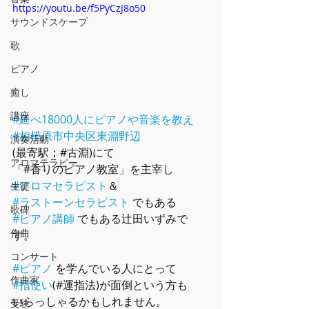
https://youtu.be/f5PyCzJ8o50
サウンドスケープ
歌
ピアノ
癒し
講座
#延べ18000人にピアノや音楽を教え
#相模原市中央区東淵野辺
演奏活動
(最寄駅；#古淵)にて
アロマテラピー
「#香りのピアノ教室」を主宰し
#アロマセラピスト
＆
生徒
#ラストーンセラピスト
 でもある
歌碑
#ピアノ講師
 でもある辻田いずみで
作曲
す。
コンサート
#ピアノ
 を学んでいる人にとって
作曲家
#指使い
(#運指法)が面倒という方も
いらっしゃるかもしれません。
受験