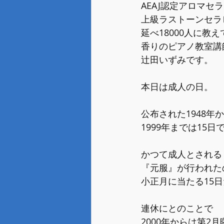
AEAJ認定アロマセ
上級ラストーンセラ
延べ18000人に教
香りのピアノ教室講
辻田いずみです。
本日は成人の日。
公布された1948年
1999年までは15日
かつて成人とされる
『元服』が行われた
小正月に当たる15
連休にとのことで
2000年からは第2