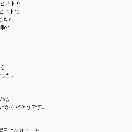
ラピスト＆
ピストで
えてきた
師の
から
でした。
のは
日だからだそうです。
月曜日になりました。