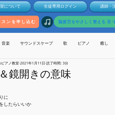
室について
生徒専用ログイン
講師・
脳疲労をやさしく整える 音×香
ッスンを申し込む
音楽
サウンドスケープ
歌
ピアノ
癒し
のピアノ教室
2021年1月11日
読了時間: 3分
歌碑
作曲
コンサート
作曲家
受験
本
＆鏡開きの意味
Youtube
動画
健康
ミュージックセラピー
りに
をしたらいいか
子供の発達
オンライン
無料