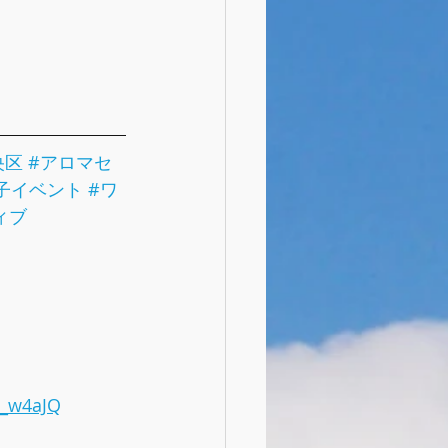
央区
#アロマセ
子イベント
#ワ
ィブ
B_w4aJQ