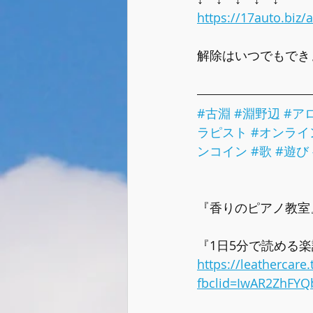
https://17auto.biz
解除はいつでもでき
#古淵
#淵野辺
#ア
ラピスト
#オンライ
ンコイン
#歌
#遊び
『香りのピアノ教室
『1日5分で読める
https://leathercar
fbclid=IwAR2ZhFY