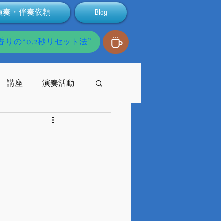
演奏・伴奏依頼
Blog
りの“0.2秒リセット法”
講座
演奏活動
発達障害
配信
支援