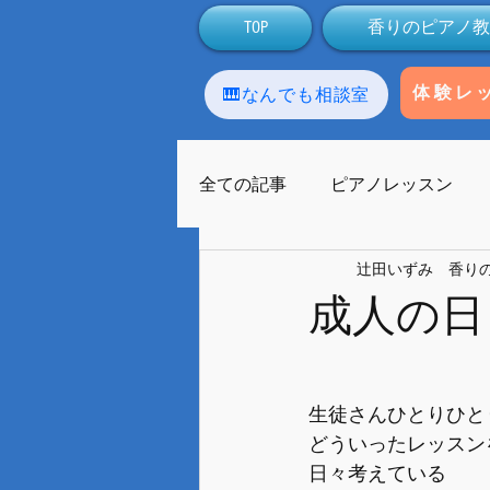
TOP
香りのピアノ教
🎹なんでも相談室
体験レ
全ての記事
ピアノレッスン
辻田いずみ 香り
アロマテラピー
生徒
成人の日
ラストーンセラピー
友人
生徒さんひとりひと
どういったレッスン
ライブ配信
Facebook
日々考えている