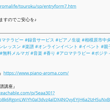
/aromalife/touroku/sp/entryform7.htm
ますのでご安心を♪
ロマテラピー
#録音サービス
#ピアノ生徒
#相模原市中
ンレッスン
#楽譜
#オンラインイベント
#イベント
#親
#無料メルマガ
#音楽
#香り
#アロマテラピー
#ポジテ
』
https://www.piano-aroma.com/
楽譜講座』
e.teachable.com/p/5eaa301?
Qb8k6RgpnLWiYh0aI3dvz4alDX4NQvyEYjH6a2IzHSuNx