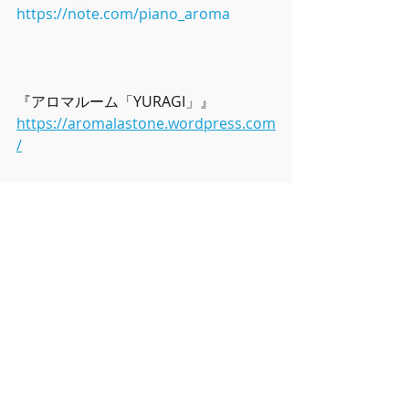
https://note.com/piano_aroma
『アロマルーム「YURAGI」』 
https://aromalastone.wordpress.com
/
『音と香りⓇセラピー』 
https://www.piano-
aroma.com/otokaori
『癒しの日々♪(ブログ)』
http://aquasprings.blog72.fc2.com/
『アロマライフを楽しむ女性のための