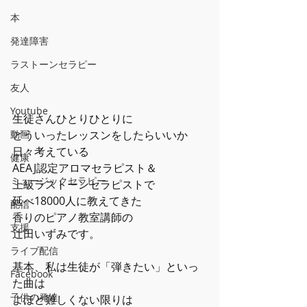
本
発達障害
ラストーンセラピー
友人
Youtube
生徒さんひとりひとりに
動画
どういったレッスンをしたらいいか
日々考えている
健康
AEAJ認定アロマセラピスト＆
ミュージックセラピー
上級ラストーンセラピストで
延べ18000人に教えてきた
配信
香りのピアノ教室講師の
支援
辻田いずみです。
ライブ配信
基本、私は生徒が「弾きたい」といっ
Facebook
た曲は
子供の発達
よほど難しくない限りは