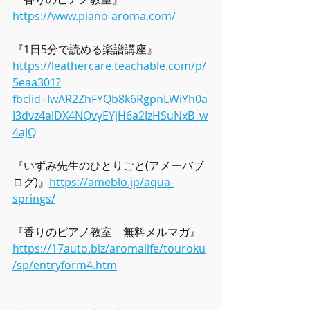
https://www.piano-aroma.com/
『1日5分で読める楽譜講座』
https://leathercare.teachable.com/p/
5eaa301?
fbclid=IwAR2ZhFYQb8k6RgpnLWiYh0a
I3dvz4alDX4NQvyEYjH6a2IzHSuNxB_w
4aJQ
『いずみ先生のひとりごと(アメーバブ
ログ)』
https://ameblo.jp/aqua-
springs/
『香りのピアノ教室　無料メルマガ』  
https://17auto.biz/aromalife/touroku
/sp/entryform4.htm