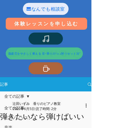
🎹なんでも相談室
体験レッスンを申し込む
脳疲労をやさしく整える 音×香りの“0.2秒リセット法”
記事
全ての記事
辻田いずみ 香りのピアノ教室
全ての記事
2021年6月5日
読了時間: 2分
弾きたいなら弾けばいい
ピアノレッスン
音楽