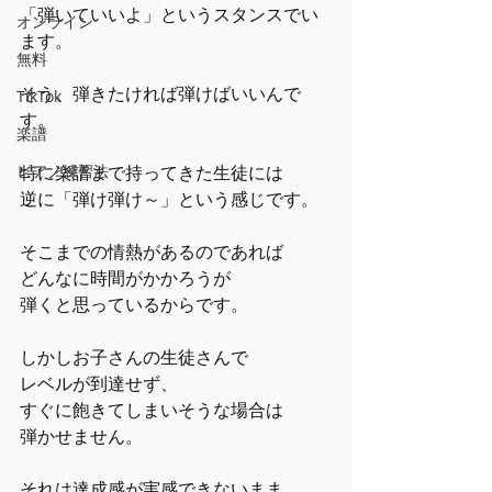
「弾いていいよ」というスタンスでい
オンライン
ます。
無料
そう、弾きたければ弾けばいいんで
TikTok
す。
楽譜
ピアノ練習法
特に楽譜まで持ってきた生徒には
逆に「弾け弾け～」という感じです。
そこまでの情熱があるのであれば
どんなに時間がかかろうが
弾くと思っているからです。
しかしお子さんの生徒さんで
レベルが到達せず、
すぐに飽きてしまいそうな場合は
弾かせません。
それは達成感が実感できないまま