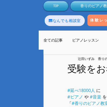
TOP
香りのピアノ教
🎹なんでも相談室
体験レ
全ての記事
ピアノレッスン
辻田いずみ 香り
アロマテラピー
生徒
受験をお
ラストーンセラピー
友人
#延べ18000人
 に
#ピアノ
 や 
#音楽
 を
ライブ配信
Facebook
「
#香りのピアノ教