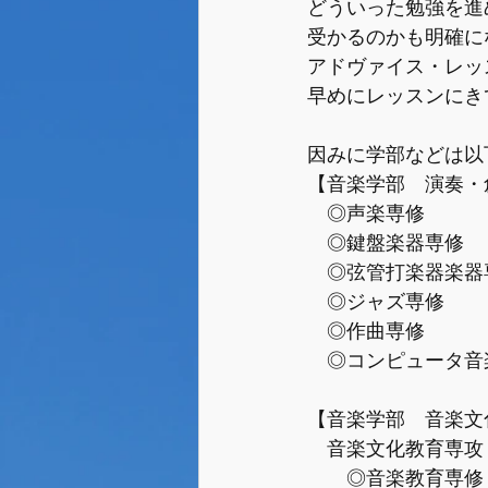
どういった勉強を進
受かるのかも明確に
アドヴァイス・レッ
早めにレッスンにき
因みに学部などは以
【音楽学部　演奏・
　◎声楽専修
　◎鍵盤楽器専修
　◎弦管打楽器楽器
　◎ジャズ専修
　◎作曲専修
　◎コンピュータ音
【音楽学部　音楽文
　音楽文化教育専攻
　　◎音楽教育専修