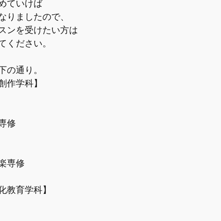
めていけば
なりましたので、
スンを受けたい方は
てください。
下の通り。
創作学科】
専修
楽専修
化教育学科】