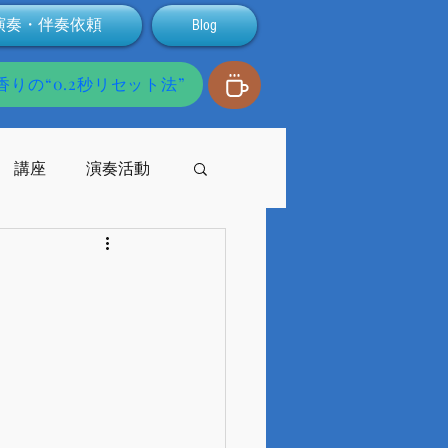
演奏・伴奏依頼
Blog
りの“0.2秒リセット法”
講座
演奏活動
発達障害
配信
支援