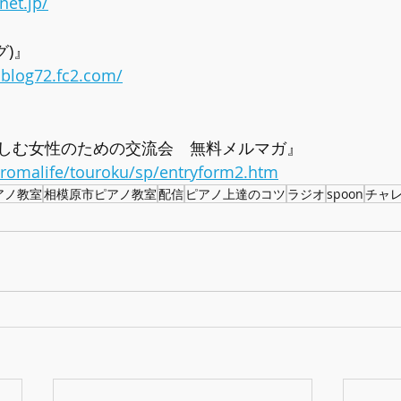
net.jp/
グ)』
.blog72.fc2.com/
しむ女性のための交流会　無料メルマガ』  
/aromalife/touroku/sp/entryform2.htm
アノ教室
相模原市ピアノ教室
配信
ピアノ上達のコツ
ラジオ
spoon
チャ