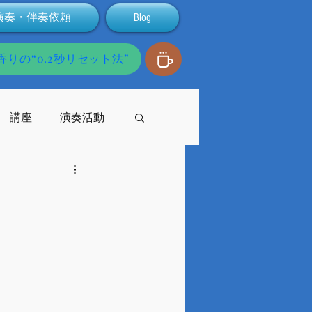
演奏・伴奏依頼
Blog
りの“0.2秒リセット法”
講座
演奏活動
発達障害
配信
支援