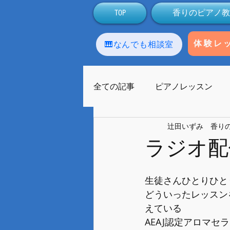
TOP
香りのピアノ教
🎹なんでも相談室
体験レ
全ての記事
ピアノレッスン
辻田いずみ 香り
アロマテラピー
生徒
ラジオ配
ラストーンセラピー
友人
生徒さんひとりひと
どういったレッスン
えている
ライブ配信
Facebook
AEAJ認定アロマセ