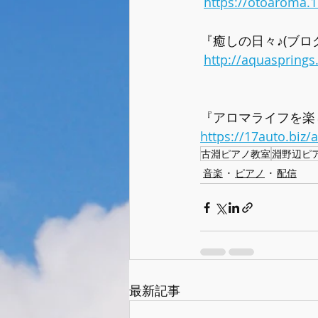
https://otoaroma.1
『癒しの日々♪(ブロ
http://aquasprings
『アロマライフを楽
https://17auto.biz
古淵ピアノ教室
淵野辺ピ
音楽
ピアノ
配信
最新記事