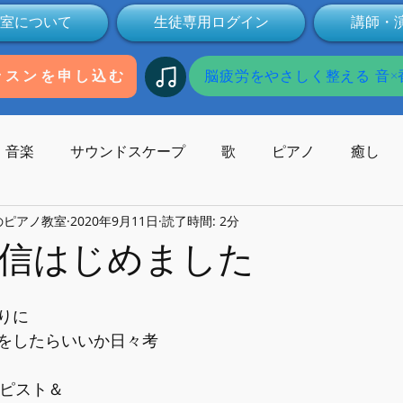
室について
生徒専用ログイン
講師・
脳疲労をやさしく整える 音×香
ッスンを申し込む
音楽
サウンドスケープ
歌
ピアノ
癒し
のピアノ教室
2020年9月11日
読了時間: 2分
歌碑
作曲
コンサート
作曲家
受験
本
信はじめました
Youtube
動画
健康
ミュージックセラピー
りに
をしたらいいか日々考
子供の発達
オンライン
無料
ラピスト＆