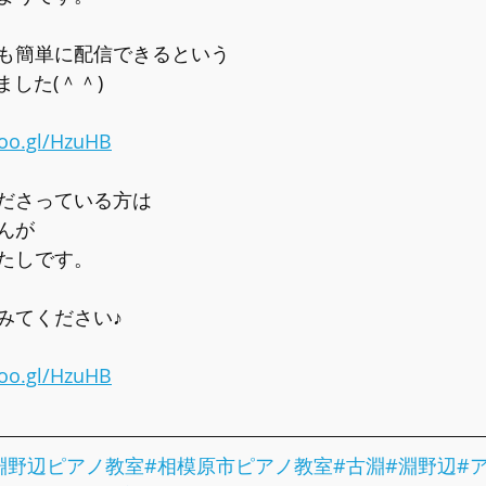
も簡単に配信できるという
ました(＾＾)
goo.gl/HzuHB
ださっている方は
んが
たしです。
みてください♪
goo.gl/HzuHB
淵野辺ピアノ教室
#相模原市ピアノ教室
#古淵
#淵野辺
#