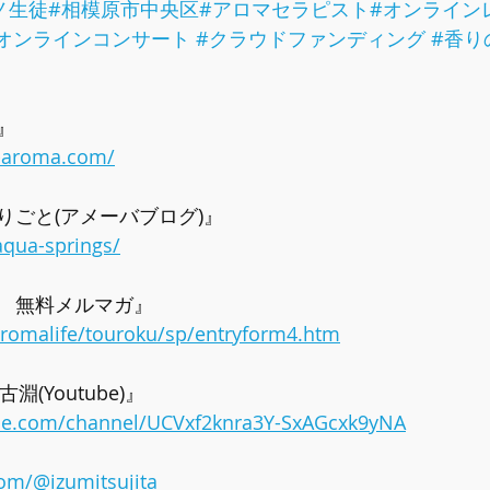
ノ生徒
#相模原市中央区
#アロマセラピスト
#オンライン
オンラインコンサート
#クラウドファンディング
#香り
』
o-aroma.com/
りごと(
アメーバブログ
)』
aqua-springs/
　無料メルマガ』  
/aromalife/touroku/sp/entryform4.htm
(Youtube)』  
be.com/channel/UCVxf2knra3Y-SxAGcxk9yNA
com/@izumitsujita