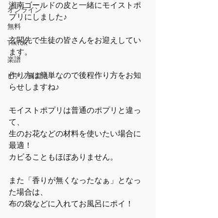
湘南ゴールドの皮と一緒にモイストポ
オンライン
プリにしました♪
無料
玄関先で生徒の皆さんをお迎えしてい
TikTok
ます。
楽譜
作り方は簡単なので後程作り方をお知
ピアノ練習法
らせしますね♪
モイストポプリは普通のポプリと違っ
て、
生のお花などの材料を使いたい場合に
最適！
カビることもほぼありません。
また「香りが無くなったなぁ」となっ
た場合は、
布の袋などに入れてお風呂にポイ！