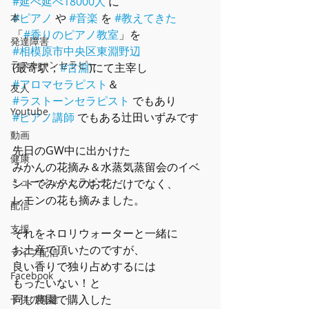
#延べ延べ18000人
 に
#ピアノ
 や 
#音楽
 を 
#教えてきた
本
「
#香りのピアノ教室
」を
発達障害
#相模原市中央区東淵野辺
ラストーンセラピー
(最寄駅；
#古淵
)にて主宰し
#アロマセラピスト
＆
友人
#ラストーンセラピスト
 でもあり
Youtube
#ピアノ講師
 でもある辻󠄀田いずみです
動画
先日のGW中に出かけた
健康
みかんの花摘み＆水蒸気蒸留会のイベ
ミュージックセラピー
ントでみかんのお花だけでなく、
レモンの花も摘みました。
配信
支援
それをネロリウォーターと一緒に
お土産で頂いたのですが、
ライブ配信
良い香りで独り占めするには
Facebook
もったいない！と
同じ農園で購入した
子供の発達