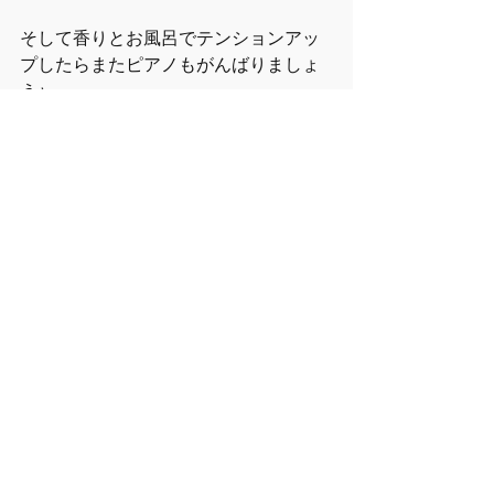
そして香りとお風呂でテンションアッ
プしたらまたピアノもがんばりましょ
う♪
ピアノ
アロマテラピー
最新記事
すべて表示