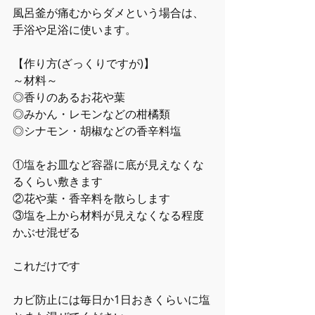
風呂釜が痛むからダメという場合は、
手浴や足浴に使います。
【作り方(ざっくりですが)】
～材料～
◎香りのあるお花や葉
◎みかん・レモンなどの柑橘類
◎シナモン・胡椒などの香辛料塩
①塩をお皿など容器に底が見えなくな
るくらい敷きます
②花や葉・香辛料を散らします
③塩を上から材料が見えなくなる程度
かぶせ混ぜる
これだけです
カビ防止には毎日か1日おきくらいに塩