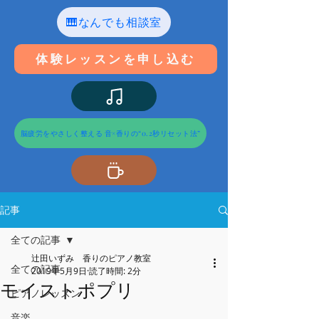
🎹なんでも相談室
体験レッスンを申し込む
脳疲労をやさしく整える 音×香りの“0.2秒リセット法”
記事
全ての記事
辻田いずみ 香りのピアノ教室
全ての記事
2019年5月9日
読了時間: 2分
モイストポプリ
ピアノレッスン
音楽