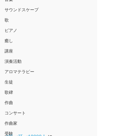
サウンドスケープ
歌
ピアノ
癒し
講座
演奏活動
アロマテラピー
生徒
歌碑
作曲
コンサート
作曲家
受験