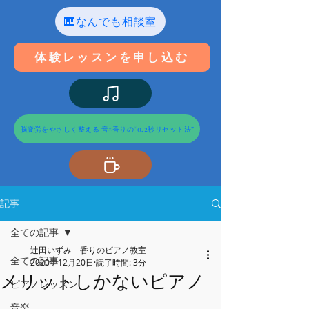
🎹なんでも相談室
体験レッスンを申し込む
脳疲労をやさしく整える 音×香りの“0.2秒リセット法”
記事
全ての記事
辻田いずみ 香りのピアノ教室
全ての記事
2020年12月20日
読了時間: 3分
メリットしかないピアノ
ピアノレッスン
音楽