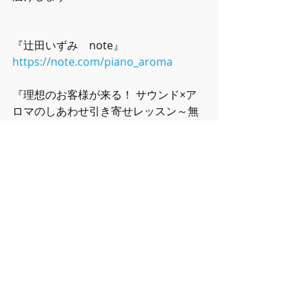
『辻田いずみ　note』
https://note.com/piano_aroma
『理想のお客様が来る！ サウンド×ア
ロマのしあわせ引き寄せレッスン～無
料メルマガ』  
https://17auto.biz/aromalife/touroku
/sp/entryform6.htm
『アロマルーム「YURAGI」』 
https://aromalastone.wordpress.com
/
『音と香りのセラピー』 
https://www.piano-
aroma.com/otokaori