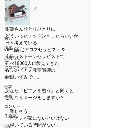
サウンドスケープ
歌
ピアノ
生徒さんひとりひとりに
どういったレッスンをしたらいいか
癒し
日々考えている
講座
AEAJ認定アロマセラピスト＆
上級ラストーンセラピストで
演奏活動
延べ18000人に教えてきた
アロマテラピー
香りのピアノ教室講師の
辻田いずみです。
生徒
歌碑
あなた『ピアノを習う』と聞くと
作曲
どんなイメージをしますか？
コンサート
「難しそう」
作曲家
「ピアノが家にないといけない」
「弾いている時間がない」
受験