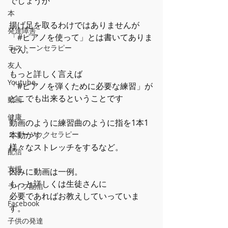
でしょうか
本
揚げ足を取るわけではありませんが
発達障害
「#ピアノを使って」とは書いてありま
ラストーンセラピー
せん。
友人
もっと詳しく言えば
Youtube
「#ピアノを弾くために必要な練習」が
どこでも出来るということです
動画
健康
動画のように練習曲のように指を1本1
本動かす、
ミュージックセラピー
様々なストレッチをするなど。
配信
支援
因みに動画は一例。
もっと詳しくは生徒さんに
ライブ配信
必要であればお教えしていっていま
Facebook
す。
子供の発達