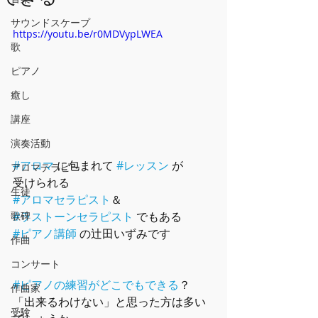
サウンドスケープ
https://youtu.be/r0MDVypLWEA
歌
ピアノ
癒し
講座
演奏活動
#アロマ
 に包まれて 
#レッスン
 が
アロマテラピー
受けられる
生徒
#アロマセラピスト
＆
#ラストーンセラピスト
 でもある
歌碑
#ピアノ講師
 の辻田いずみです
作曲
コンサート
#ピアノの練習がどこでもできる
？
作曲家
「出来るわけない」と思った方は多い
受験