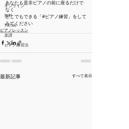
あなたも是非ピアノの前に座るだけで
オンライン
なく
無料
どこでもできる「#ピアノ練習」をして
みてください
TikTok
ピアノレッスン
楽譜
ピアノ練習法
最新記事
すべて表示