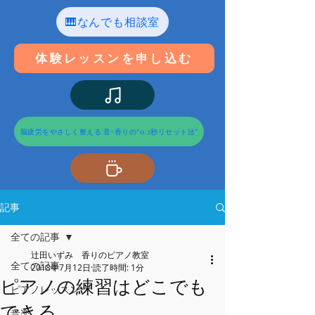
🎹なんでも相談室
体験レッスンを申し込む
脳疲労をやさしく整える 音×香りの“0.2秒リセット法”
記事
全ての記事
辻田いずみ 香りのピアノ教室
全ての記事
2018年7月12日
読了時間: 1分
ピアノの練習はどこでも
ピアノレッスン
できる
音楽