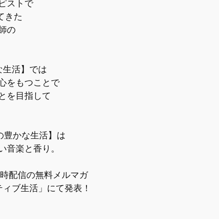
ピストで
えてきた
師の
な生活】では
心をもつことで
とを目指して
Ⓡの豊かな生活】は
い音楽と香り。
0時配信の無料メルマガ
ティブ生活」にて発表！