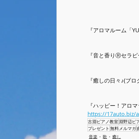
『アロマルーム「YUR
『音と香りⓇセラピ
『癒しの日々♪(ブロ
『ハッピー！アロマ
https://17auto.biz
古淵ピアノ教室
淵野辺ピ
プレゼント
無料メルマガ
音楽
歌
癒し