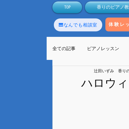
TOP
香りのピアノ教
🎹なんでも相談室
体験レ
全ての記事
ピアノレッスン
辻田いずみ 香り
アロマテラピー
生徒
ハロウィ
ラストーンセラピー
友人
ライブ配信
Facebook