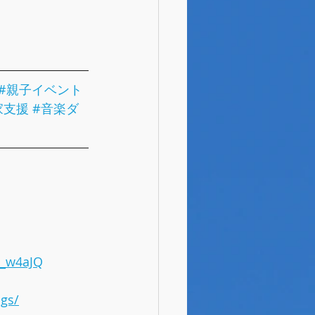
#親子イベント
家支援
#音楽ダ
B_w4aJQ
ngs/