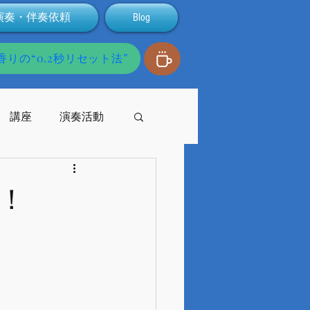
演奏・伴奏依頼
Blog
りの“0.2秒リセット法”
講座
演奏活動
発達障害
！
配信
支援