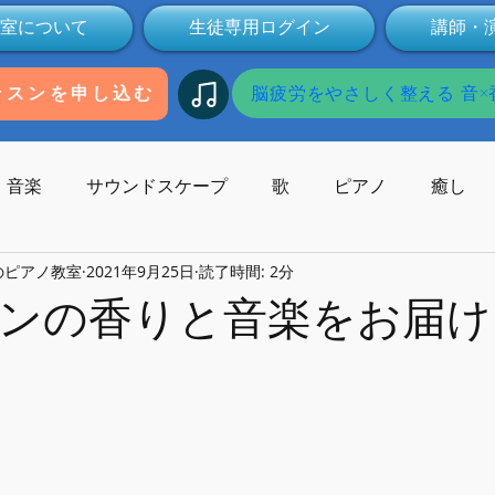
室について
生徒専用ログイン
講師・
脳疲労をやさしく整える 音×香
ッスンを申し込む
音楽
サウンドスケープ
歌
ピアノ
癒し
のピアノ教室
2021年9月25日
読了時間: 2分
歌碑
作曲
コンサート
作曲家
受験
本
ンの香りと音楽をお届け
Youtube
動画
健康
ミュージックセラピー
子供の発達
オンライン
無料