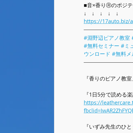
■音×香りⓇのポジテ
↓　↓　↓　↓　↓
https://17auto.biz
#淵野辺ピアノ教室
#無料セミナー
#ミ
ウンロード
#無料メ
『香りのピアノ教室
『1日5分で読める
https://leathercar
fbclid=IwAR2ZhFY
『いずみ先生のひと