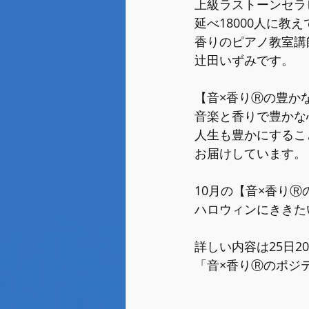
上級ラストーンセラ
延べ18000人に教
香りのピアノ教室講
辻田いずみです。
【音×香りⓇの豊か
音楽と香りで豊かな
人生も豊かにするこ
お届けしています。
10月の【音×香り
ハロウィンにききた
詳しい内容は25日2
「音×香りⓇのポジ