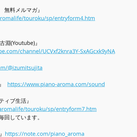
　無料メルマガ』  
/aromalife/touroku/sp/entryform4.htm
淵(Youtube)』
ube.com/channel/UCVxf2knra3Y-SxAGcxk9yNA
om/@izumitsujita
  
https://www.piano-aroma.com/sound
ティブ生活』
/aromalife/touroku/sp/entryform7.htm
毎回しています。
e』
https://note.com/piano_aroma