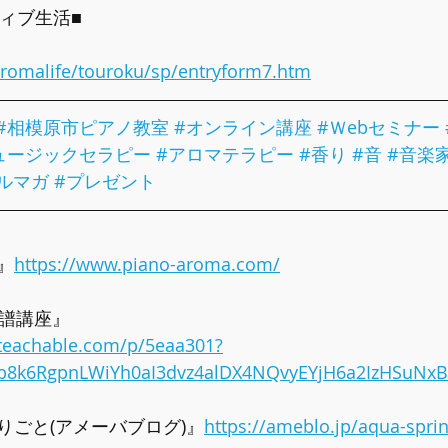
ィブ生活■
/aromalife/touroku/sp/entryform7.htm
#相模原市ピアノ教室
#オンライン講座
#Ｗebセミナー
ュージックセラピー
#アロマテラピー
#香り
#音
#音楽
ルマガ
#プレゼント
』
https://www.piano-aroma.com/
楽譜講座』
e.teachable.com/p/5eaa301?
Qb8k6RgpnLWiYh0aI3dvz4alDX4NQvyEYjH6a2IzHSuNx
りごと(アメーバブログ)』
https://ameblo.jp/aqua-spri