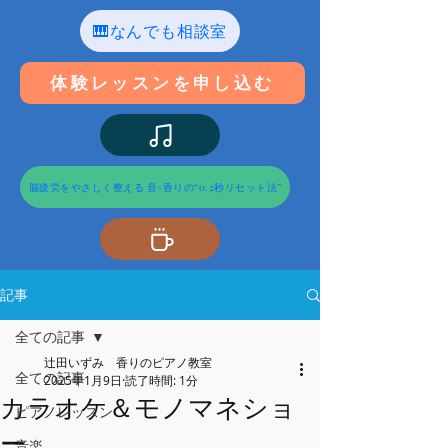
🎹なんでも相談室
体験レッスンを申し込む
脳疲労をやさしく整える 音×香りの“0.2秒リセット法”
記事
全ての記事
辻田いずみ 香りのピアノ教室
全ての記事
2025年1月9日
読了時間: 1分
カラオケ＆モノマネショ
ピアノレッスン
ー
音楽