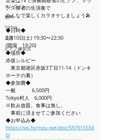
音楽はTVで演奏経験者のピアノ、サッ
オンライン
クス奏者の生演奏で
みんなで楽しくカラオケしましょう🎤
無料
TikTok
◆日時◆
2月10日(土) 19:30〜22:30
楽譜
(開場　19:20)
ピアノ練習法
◆場所◆
赤坂シルビー
　東京都港区赤坂3丁目11-14（ドンキ
ホーテの裏）
◆参加費◆
一般　　　 6,500円
Tokyo村人　6,000円
※飲み放題。食事は無し。
　事前に済ませてご参加ください
◆お申込み◆
https://ws.formzu.net/dist/S97015556
0/