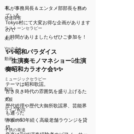
私が事務局長＆エンタメ部部長を務め
本
ている
発達障害
Tokyo村にて大変お得な企画があります
ラストーンセラピー
ので
お時間がありましたらぜひご参加を！
友人
Youtube
✨✨昭和パラダイス
動画
　生演奏モノマネショー&生演
奏昭和カラオケ会✨✨
健康
ミュージックセラピー
テーマは昭和歌謡。
配信
古き良き時代の雰囲気を盛り上げるた
め
支援
歴代総理や歴代大御所歌謡界、芸能界
ライブ配信
も通った
赤坂の53年続く高級老舗ラウンジを貸
Facebook
切。
子供の発達