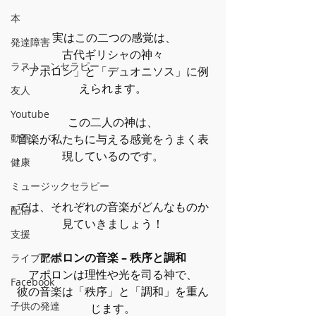
本
 実はこの二つの感覚は、
発達障害
古代ギリシャの神々
ラストーンセラピー
「アポロン」と「デュオニソス」に例
えられます。
友人
Youtube
この二人の神は、
動画
音楽が私たちに与える感覚をうまく表
現しているのです。
健康
ミュージックセラピー
では、それぞれの音楽がどんなものか
配信
見ていきましょう！
支援
アポロンの音楽 – 秩序と調和
ライブ配信
アポロンは理性や光を司る神で、
Facebook
彼の音楽は「秩序」と「調和」を重ん
子供の発達
じます。