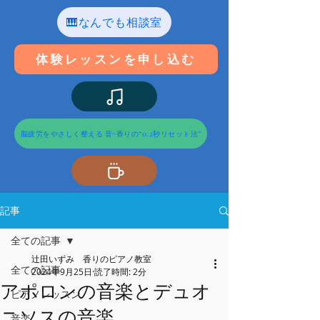
🎹なんでも相談室
体験レッスンを申し込む
脳疲労をやさしく整える 音×香りの“0.2秒リセット法”
記事
全ての記事
辻田いずみ 香りのピアノ教室
全ての記事
2024年9月25日
読了時間: 2分
アポロンの音楽とデュオ
ピアノレッスン
ニソスの音楽
音楽