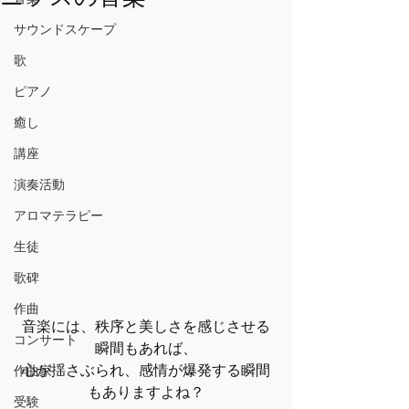
サウンドスケープ
歌
ピアノ
癒し
講座
演奏活動
アロマテラピー
生徒
歌碑
作曲
音楽には、秩序と美しさを感じさせる
コンサート
瞬間もあれば、
心が揺さぶられ、感情が爆発する瞬間
作曲家
もありますよね？
受験