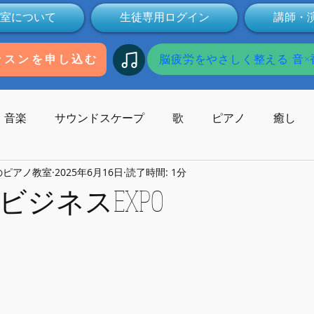
室について
生徒専用ログイン
講師・
脳疲労をやさしく整える 音×香
ッスンを申し込む
音楽
サウンドスケープ
歌
ピアノ
癒し
のピアノ教室
2025年6月16日
読了時間: 1分
歌碑
作曲
コンサート
作曲家
受験
本
ビジネスEXPO
Youtube
動画
健康
ミュージックセラピー
子供の発達
オンライン
無料