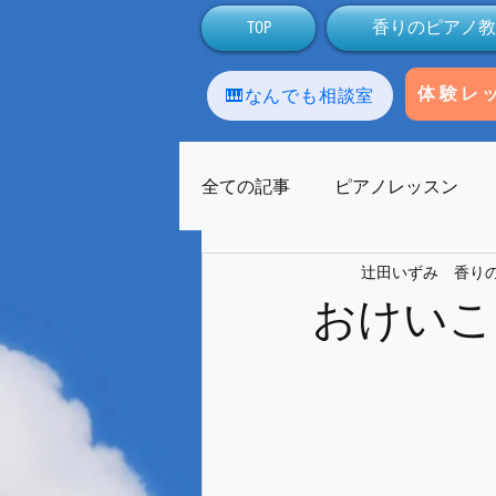
TOP
香りのピアノ教
🎹なんでも相談室
体験レ
全ての記事
ピアノレッスン
辻田いずみ 香り
アロマテラピー
生徒
おけいこ
ラストーンセラピー
友人
ライブ配信
Facebook