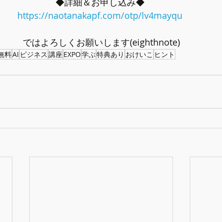
◆詳細＆お申し込み◆ 
https://naotanakapf.com/otp/lv4mayqu
ではよろしくお願いします(eighthnote)
無料
AI
ビジネス
講座
EXPO
学ぶ
特典あり
おけいこ
ヒント