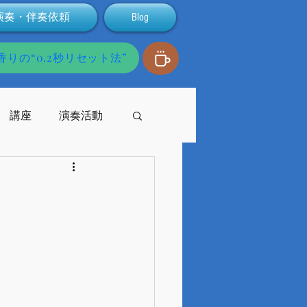
演奏・伴奏依頼
Blog
りの“0.2秒リセット法”
講座
演奏活動
発達障害
配信
支援