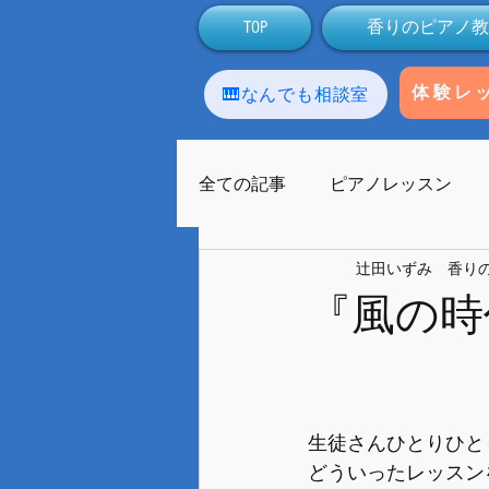
TOP
香りのピアノ教
🎹なんでも相談室
体験レ
全ての記事
ピアノレッスン
辻田いずみ 香り
アロマテラピー
生徒
『風の時
ラストーンセラピー
友人
生徒さんひとりひと
ライブ配信
Facebook
どういったレッスン