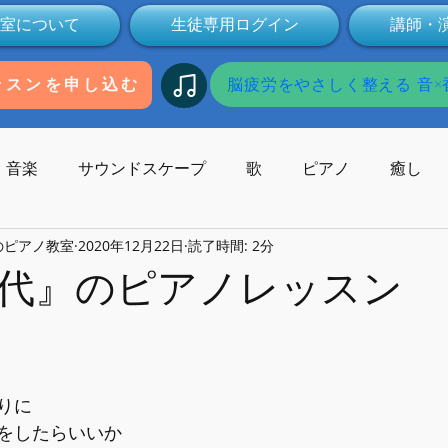
室について
生徒専用ログイン
講師・
脳疲労をやさしく整える 音×香
ッスンを申し込む
音楽
サウンドスケープ
歌
ピアノ
癒し
のピアノ教室
2020年12月22日
読了時間: 2分
歌碑
作曲
コンサート
作曲家
受験
本
代』のピアノレッスン
Youtube
動画
健康
ミュージックセラピー
りに
子供の発達
オンライン
無料
をしたらいいか