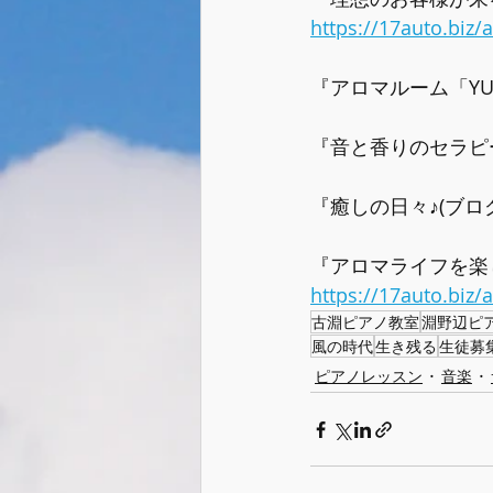
https://17auto.biz
『アロマルーム「YUR
『音と香りのセラピ
『癒しの日々♪(ブロ
『アロマライフを楽
https://17auto.biz
古淵ピアノ教室
淵野辺ピ
風の時代
生き残る
生徒募
ピアノレッスン
音楽