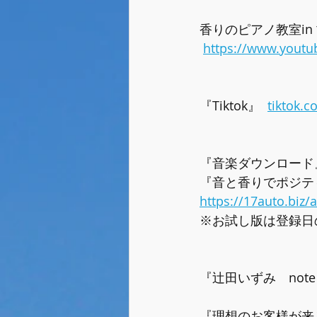
香りのピアノ教室in 古
https://www.yout
『Tiktok』  
tiktok.c
『音楽ダウンロード』
『音と香りでポジテ
https://17auto.biz
※お試し版は登録日
『辻田いずみ　not
『理想のお客様が来