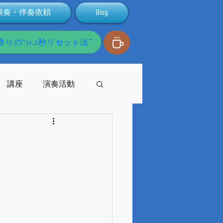
演奏・伴奏依頼
Blog
りの“0.2秒リセット法”
講座
演奏活動
発達障害
配信
支援