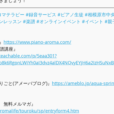
きましょう！
ロマテラピー
#録音サービス
#ピアノ生徒
#相模原市中
ンレッスン
#楽譜
#オンラインイベント
#イベント
#親
』
https://www.piano-aroma.com/
楽譜講座』
e.teachable.com/p/5eaa301?
Qb8k6RgpnLWiYh0aI3dvz4alDX4NQvyEYjH6a2IzHSuNx
りごと(アメーバブログ)』
https://ameblo.jp/aqua-spri
　無料メルマガ』  
/aromalife/touroku/sp/entryform4.htm