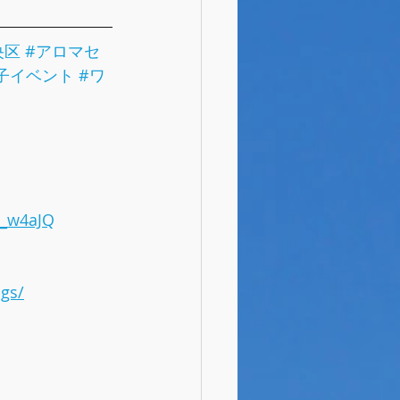
央区
#アロマセ
子イベント
#ワ
B_w4aJQ
ngs/